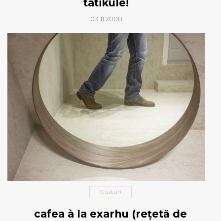
tatikule!
03.11.2008
Gusturi
cafea à la exarhu (reţetă de