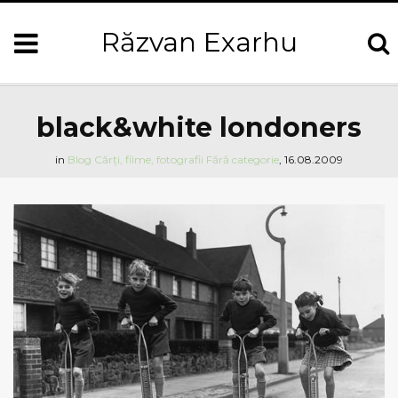
Răzvan Exarhu
black&white londoners
in
Blog
Cărți, filme, fotografii
Fără categorie
,
16.08.2009