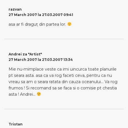
razvan
27 March 2007 la 27.03.2007 09:41
asa ar fi draguţ din partea lor.
Andrei za "Artist"
27 March 2007 la 27.03.2007 13:34
Mie nu-mimplace veste ca imi uincurca toate planurile
pt seara asta. asa ca va rog faceti ceva, pentru ca nu
vreau sa am o seara ratata din cauza oceanului… Va rog
frumos ! Si recomand sa se faca si o comisie pt chestia
asta ! Andrei…
Tristan