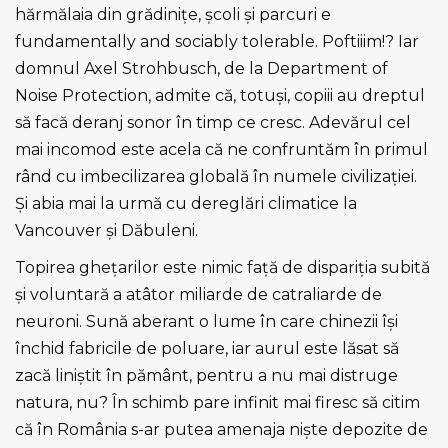
hărmălaia din grădiniţe, şcoli şi parcuri e
fundamentally and sociably tolerable. Poftiiim!? Iar
domnul Axel Strohbusch, de la Department of
Noise Protection, admite că, totuşi, copiii au dreptul
să facă deranj sonor în timp ce cresc. Adevărul cel
mai incomod este acela că ne confruntăm în primul
rând cu imbecilizarea globală în numele civilizaţiei.
Şi abia mai la urmă cu dereglări climatice la
Vancouver şi Dăbuleni.
Topirea gheţarilor este nimic faţă de dispariţia subită
şi voluntară a atâtor miliarde de catraliarde de
neuroni. Sună aberant o lume în care chinezii îşi
închid fabricile de poluare, iar aurul este lăsat să
zacă liniştit în pământ, pentru a nu mai distruge
natura, nu? În schimb pare infinit mai firesc să citim
că în România s-ar putea amenaja nişte depozite de