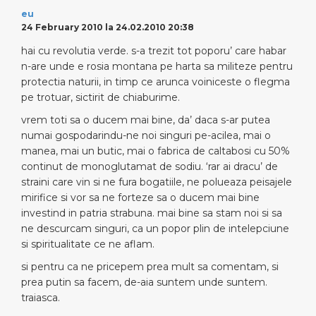
eu
24 February 2010 la 24.02.2010 20:38
hai cu revolutia verde. s-a trezit tot poporu’ care habar
n-are unde e rosia montana pe harta sa militeze pentru
protectia naturii, in timp ce arunca voiniceste o flegma
pe trotuar, sictirit de chiaburime.
vrem toti sa o ducem mai bine, da’ daca s-ar putea
numai gospodarindu-ne noi singuri pe-acilea, mai o
manea, mai un butic, mai o fabrica de caltabosi cu 50%
continut de monoglutamat de sodiu. ‘rar ai dracu’ de
straini care vin si ne fura bogatiile, ne polueaza peisajele
mirifice si vor sa ne forteze sa o ducem mai bine
investind in patria strabuna. mai bine sa stam noi si sa
ne descurcam singuri, ca un popor plin de intelepciune
si spiritualitate ce ne aflam.
si pentru ca ne pricepem prea mult sa comentam, si
prea putin sa facem, de-aia suntem unde suntem.
traiasca.