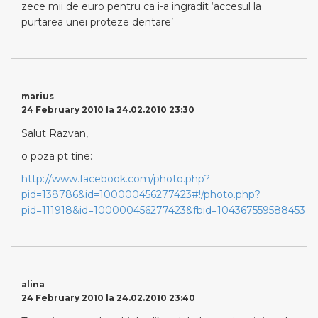
zece mii de euro pentru ca i-a ingradit ‘accesul la
purtarea unei proteze dentare’
marius
24 February 2010 la 24.02.2010 23:30
Salut Razvan,
o poza pt tine:
http://www.facebook.com/photo.php?
pid=138786&id=100000456277423#!/photo.php?
pid=111918&id=100000456277423&fbid=104367559588453
alina
24 February 2010 la 24.02.2010 23:40