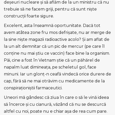
deşeuri nucleare şi să aflăm de la un ministru că nu
trebuie să ne facem griji, pentru că sunt nişte
construcţii foarte sigure.
Excelent, asta înseamnă oportunitate. Dacă tot
avem atâtea zone fru mos defrişate, nu ar merge de
la sine nişte magazii radioactive acolo? Şi am aflat de
la un alt demnitar că un pic de mercur (pe care îl
conţine nu mai ştiu ce vaccin) face bine la organism.
Păi, cine a fost în Vietnam ştie că un păhărel de
napalm luat dimineaţa, pe scheletul gol, face
minuni. Iar un glonţ-n ceafă vindecă orice durere de
cap, fără să ne mai otrăvim cu medicamente de la
conspiraţioniştii farmaceutici.
Uneori mă gândesc că ziua în care o să le vină ideea
să încerce şi cu cianură, văzând că nu se descurcă
altfel cu noi, poate nu e chiar aşa de rea cum pare.