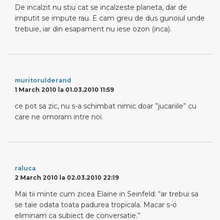
De incalzit nu stiu cat se incalzeste planeta, dar de
imputit se impute rau. E cam greu de dus gunoiul unde
trebuie, iar din esapament nu iese ozon (inca).
muritorulderand
1 March 2010 la 01.03.2010 11:59
ce pot sa zic, nu s-a schimbat nimic doar ”jucariile” cu
care ne omoram intre noi.
raluca
2 March 2010 la 02.03.2010 22:19
Mai tii minte cum zicea Elaine in Seinfeld: “ar trebui sa
se taie odata toata padurea tropicala. Macar s-o
eliminam ca subiect de conversatie.”