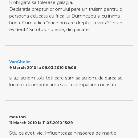
fi obligata sa tolereze galagia.
Declaratia drepturilor omului pare un truism pentru o
persoana educata cu frica lui Dumnezeu si cu inima
buna. Cum adica “orice om are dreptul la viata?” nu e
evident? Si totusi nu este, din pacate.
VanGhelie
9 March 2010 la 09.03.2010 09:06
si azi scriem toti. toti care stim sa scriem. da parca se
lucreaza la imputinarea sau la cumpararea noastra.
mouton
11 March 2010 la 11.03.2010 15:29
Stiu ca aveti vie. Influenteaza ninsoarea de martie