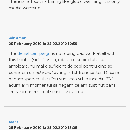
There is not such a thinhg like global warming, it is only
media warming
windman
25 February 2010 la 25.02.2010 10:59
The
denial campaign
is not doing bad work at all with
this thinhg (sic). Plus ca, odata ce subiectul a luat
amploare, nu mai e suficient de cool pentru cine se
considera un
adevarat
avangardist trendsetter. Daca nu
bagam speech-ul cu “eu sunt eco si bio inca din ’92”,
acum ar fi momentul sa negam ce am sustinut pana
ieri si ramanem cool si unici, va zic eu.
mara
25 February 2010 la 25.02.2010 13:05