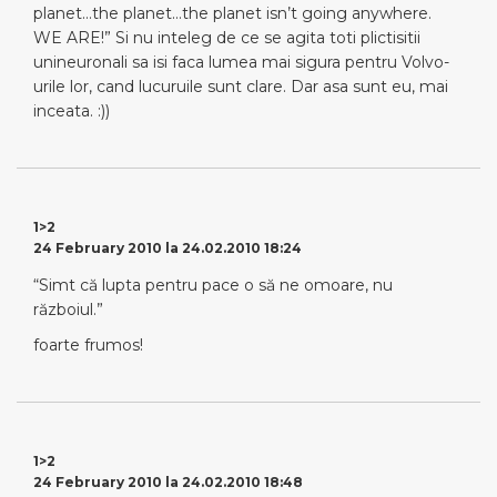
planet…the planet…the planet isn’t going anywhere.
WE ARE!” Si nu inteleg de ce se agita toti plictisitii
unineuronali sa isi faca lumea mai sigura pentru Volvo-
urile lor, cand lucuruile sunt clare. Dar asa sunt eu, mai
inceata. :))
1>2
24 February 2010 la 24.02.2010 18:24
“Simt că lupta pentru pace o să ne omoare, nu
războiul.”
foarte frumos!
1>2
24 February 2010 la 24.02.2010 18:48