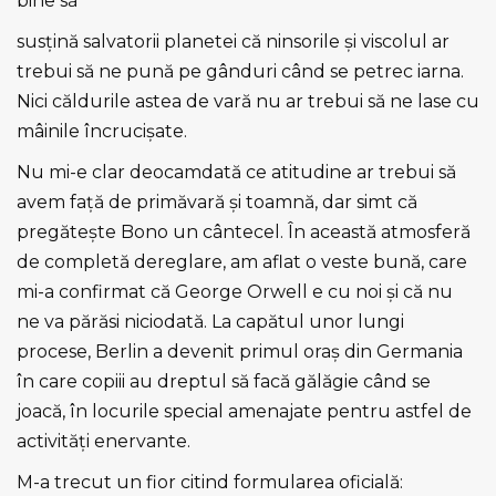
bine să
susţină salvatorii planetei că ninsorile şi viscolul ar
trebui să ne pună pe gânduri când se petrec iarna.
Nici căldurile astea de vară nu ar trebui să ne lase cu
mâinile încrucişate.
Nu mi-e clar deocamdată ce atitudine ar trebui să
avem faţă de primăvară şi toamnă, dar simt că
pregăteşte Bono un cântecel. În această atmosferă
de completă dereglare, am aflat o veste bună, care
mi-a confirmat că George Orwell e cu noi şi că nu
ne va părăsi niciodată. La capătul unor lungi
procese, Berlin a devenit primul oraş din Germania
în care copiii au dreptul să facă gălăgie când se
joacă, în locurile special amenajate pentru astfel de
activităţi enervante.
M-a trecut un fior citind formularea oficială: