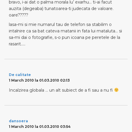
bravo, i-ai dat o palma morala lu’ exarhu… ti-ai facut
auzita (degeaba) tunatoarea-ti judecata de valoare.
oare?????
lasa-mi si mie numarul tau de telefon sa stabilim o
intalnire ca sa bat cateva matanii in fata lui mataluta… si
sa-mi dai o fotografie, s-o pun icoana pe peretele de la
rasarit…..
De calitate
1 March 2010 la 01.03.2010 02:13
Incalzirea globala … un alt subiect de a fi sau a nu fi
dansoera
1 March 2010 la 01.03.2010 03:54