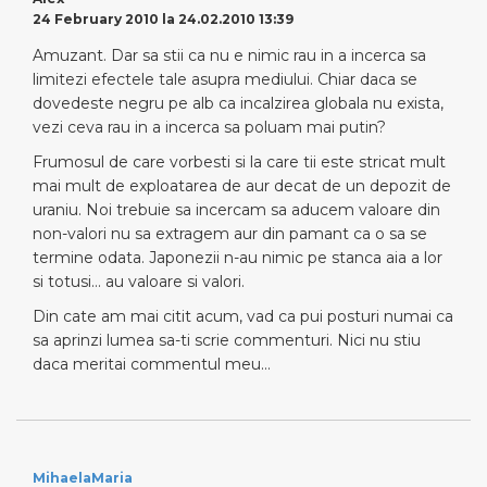
24 February 2010 la 24.02.2010 13:39
Amuzant. Dar sa stii ca nu e nimic rau in a incerca sa
limitezi efectele tale asupra mediului. Chiar daca se
dovedeste negru pe alb ca incalzirea globala nu exista,
vezi ceva rau in a incerca sa poluam mai putin?
Frumosul de care vorbesti si la care tii este stricat mult
mai mult de exploatarea de aur decat de un depozit de
uraniu. Noi trebuie sa incercam sa aducem valoare din
non-valori nu sa extragem aur din pamant ca o sa se
termine odata. Japonezii n-au nimic pe stanca aia a lor
si totusi… au valoare si valori.
Din cate am mai citit acum, vad ca pui posturi numai ca
sa aprinzi lumea sa-ti scrie commenturi. Nici nu stiu
daca meritai commentul meu…
MihaelaMaria