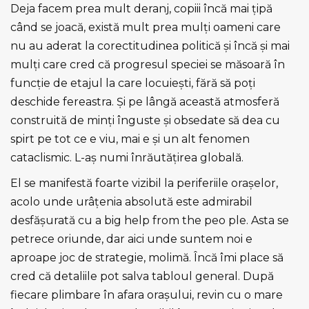
Deja facem prea mult deranj, copiii încă mai ţipă
când se joacă, există mult prea mulţi oameni care
nu au aderat la corectitudinea politică şi încă şi mai
mulţi care cred că progresul speciei se măsoară în
funcţie de etajul la care locuieşti, fără să poţi
deschide fereastra. Şi pe lângă această atmosferă
construită de minţi înguste şi obsedate să dea cu
spirt pe tot ce e viu, mai e şi un alt fenomen
cataclismic. L-aş numi înrăutăţirea globală.
El se manifestă foarte vizibil la periferiile oraşelor,
acolo unde urâţenia absolută este admirabil
desfăşurată cu a big help from the peo ple. Asta se
petrece oriunde, dar aici unde suntem noi e
aproape joc de strategie, molimă. Încă îmi place să
cred că detaliile pot salva tabloul general. După
fiecare plimbare în afara oraşului, revin cu o mare