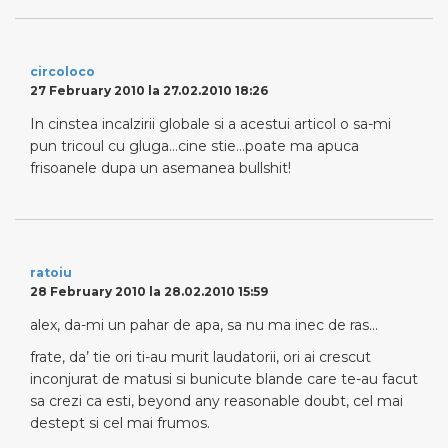
circoloco
27 February 2010 la 27.02.2010 18:26
In cinstea incalzirii globale si a acestui articol o sa-mi
pun tricoul cu gluga…cine stie…poate ma apuca
frisoanele dupa un asemanea bullshit!
ratoiu
28 February 2010 la 28.02.2010 15:59
alex, da-mi un pahar de apa, sa nu ma inec de ras…
frate, da’ tie ori ti-au murit laudatorii, ori ai crescut
inconjurat de matusi si bunicute blande care te-au facut
sa crezi ca esti, beyond any reasonable doubt, cel mai
destept si cel mai frumos.