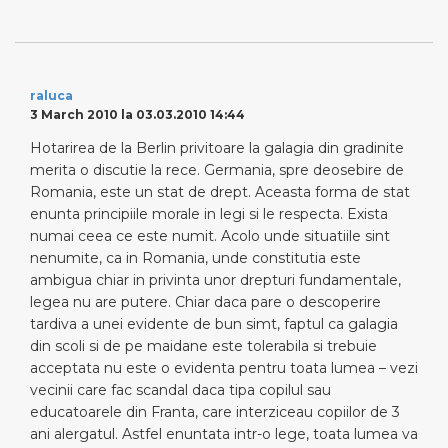
raluca
3 March 2010 la 03.03.2010 14:44
Hotarirea de la Berlin privitoare la galagia din gradinite
merita o discutie la rece. Germania, spre deosebire de
Romania, este un stat de drept. Aceasta forma de stat
enunta principiile morale in legi si le respecta. Exista
numai ceea ce este numit. Acolo unde situatiile sint
nenumite, ca in Romania, unde constitutia este
ambigua chiar in privinta unor drepturi fundamentale,
legea nu are putere. Chiar daca pare o descoperire
tardiva a unei evidente de bun simt, faptul ca galagia
din scoli si de pe maidane este tolerabila si trebuie
acceptata nu este o evidenta pentru toata lumea – vezi
vecinii care fac scandal daca tipa copilul sau
educatoarele din Franta, care interziceau copiilor de 3
ani alergatul. Astfel enuntata intr-o lege, toata lumea va