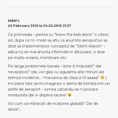
M&M's
24 February 2010 la 24.02.2010 21:27
Ce potriveala – partea cu “leave the kids alone” o citesc
azi, dupa ce m- mirat sa aflu ca anumite aeroporturi se
zbat sa implementeze conceptul de “Silent Airport” –
adica nu se mai anunta informatii in difuzoare, ci doar
pe multe ecrane, monitoare etc
Pe langa problemele banale – bine si intarziatii? dar
nevazatorii? (da, vor gasi cu siguranta alte minuni ale
tehnicii moderne…-“mecanica de clasa a IX-aaaaa”
)
imi place tare sa-mi imaginez o alerta de bomba intr-un
astfel de aeroport – lumea calcandu-se-n picioare
innebunita dar in deplina tacere!
Voi cum va-mbracati de-ncalzirea globala? Dar de
racire?…