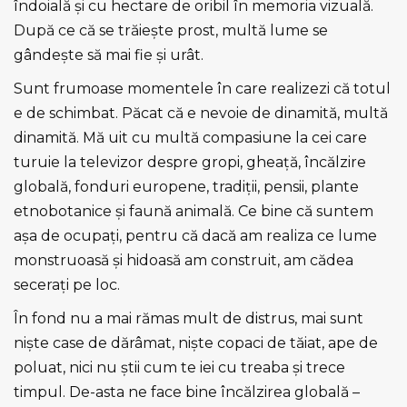
îndoială şi cu hectare de oribil în memoria vizuală.
După ce că se trăieşte prost, multă lume se
gândeşte să mai fie şi urât.
Sunt frumoase momentele în care realizezi că totul
e de schimbat. Păcat că e nevoie de dinamită, multă
dinamită. Mă uit cu multă compasiune la cei care
turuie la televizor despre gropi, gheaţă, încălzire
globală, fonduri europene, tradiţii, pensii, plante
etnobotanice şi faună animală. Ce bine că suntem
aşa de ocupaţi, pentru că dacă am realiza ce lume
monstruoasă şi hidoasă am construit, am cădea
seceraţi pe loc.
În fond nu a mai rămas mult de distrus, mai sunt
nişte case de dărâmat, nişte copaci de tăiat, ape de
poluat, nici nu ştii cum te iei cu treaba şi trece
timpul. De-asta ne face bine încălzirea globală –