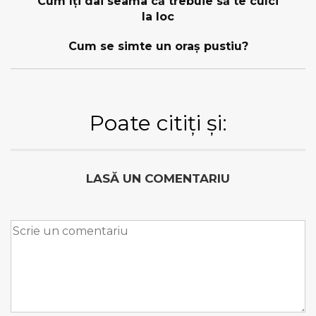
Cum îți dai seama că trebuie să te culci
la loc
Cum se simte un oraş pustiu?
Poate citiți și:
LASĂ UN COMENTARIU