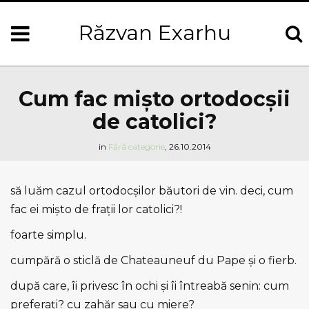
Răzvan Exarhu
Cum fac mişto ortodocşii
de catolici?
in
Fără categorie
,
26.10.2014
să luăm cazul ortodocşilor băutori de vin. deci, cum
fac ei mişto de frații lor catolici?!
foarte simplu.
cumpără o
sticlă de Chateauneuf du Pape şi o fierb.
după care, îi privesc în ochi şi îi întreabă senin: cum
preferați? cu zahăr sau cu miere?