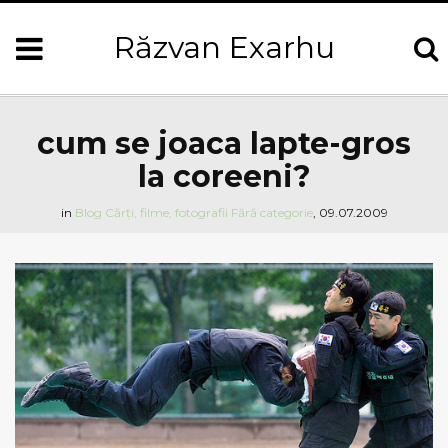
Răzvan Exarhu
cum se joaca lapte-gros
la coreeni?
in
Blog
Cărți, filme, fotografii
Fără categorie
,
09.07.2009