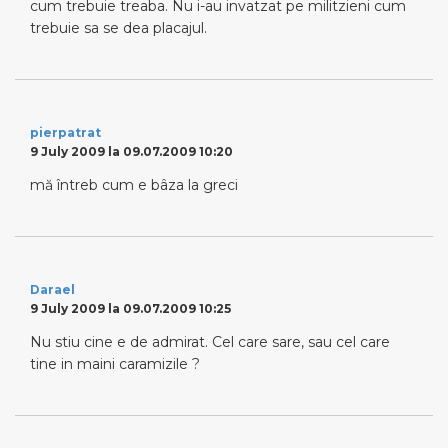
cum trebuie treaba. Nu i-au invatzat pe militzieni cum
trebuie sa se dea placajul.
pierpatrat
9 July 2009 la 09.07.2009 10:20
mă întreb cum e bâza la greci
Darael
9 July 2009 la 09.07.2009 10:25
Nu stiu cine e de admirat. Cel care sare, sau cel care
tine in maini caramizile ?