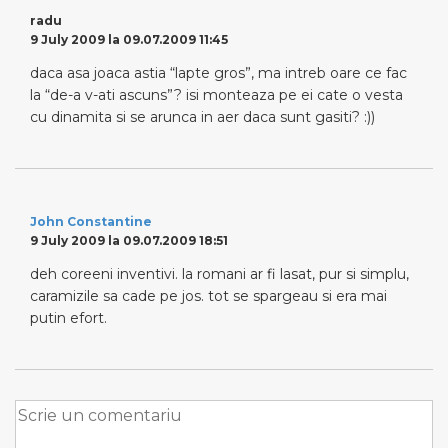
radu
9 July 2009 la 09.07.2009 11:45
daca asa joaca astia “lapte gros”, ma intreb oare ce fac
la “de-a v-ati ascuns”? isi monteaza pe ei cate o vesta
cu dinamita si se arunca in aer daca sunt gasiti? :))
John Constantine
9 July 2009 la 09.07.2009 18:51
deh coreeni inventivi. la romani ar fi lasat, pur si simplu,
caramizile sa cade pe jos. tot se spargeau si era mai
putin efort.