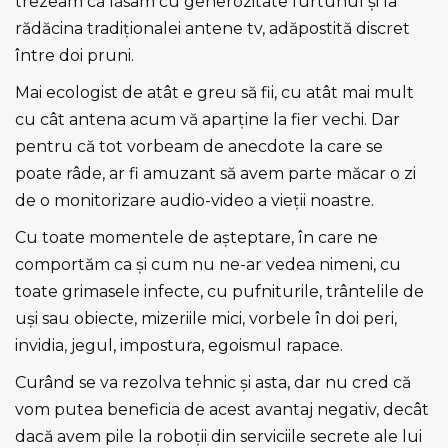
trezeam că lăsam cu generozitate furtunul şi la
rădăcina tradiţionalei antene tv, adăpostită discret
între doi pruni.
Mai ecologist de atât e greu să fii, cu atât mai mult
cu cât antena acum vă aparţine la fier vechi. Dar
pentru că tot vorbeam de anecdote la care se
poate râde, ar fi amuzant să avem parte măcar o zi
de o monitorizare audio-video a vieţii noastre.
Cu toate momentele de aşteptare, în care ne
comportăm ca şi cum nu ne-ar vedea nimeni, cu
toate grimasele infecte, cu pufniturile, trântelile de
uşi sau obiecte, mizeriile mici, vorbele în doi peri,
invidia, jegul, impostura, egoismul rapace.
Curând se va rezolva tehnic şi asta, dar nu cred că
vom putea beneficia de acest avantaj negativ, decât
dacă avem pile la roboţii din serviciile secrete ale lui