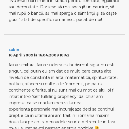
“Nu iese mai nimeni în stradă pentru libertate, egalitate
sau demnitate. Dar iese să mai spargă un cauciuc, să
mai rupă o bancă, să mai spargă o sămânţă şi să caşte
gura.” atat de specific romanesc.. pacat de noi!
sabin
16 April 2009 la 16.04.2009 18:42
faina scriitura, faina si ideea cu budismul. sigur nu esti
singur…cel putin eu am dat de multi care cauta alte
niveluri de constiinta in arta, matematica, spiritualitate,
politica, afaceri si multe alte ‘domenii’, pe patru
continente diferite. si nu sunt mai cu mot ca altii. oi fi
intrat intr-o ‘self fulfilling prophecy’ da’ chiar am
impresia ca se mai lumineaza lumea.
experienta personala ma incurajeaza deci sa continui…
drept e ca in ultimii ani am trait in Romania maxim
doua luni pe an…si perioadele scurte petrecute in tara
m-au ajutat sa-mi pastrez energia pozitiva