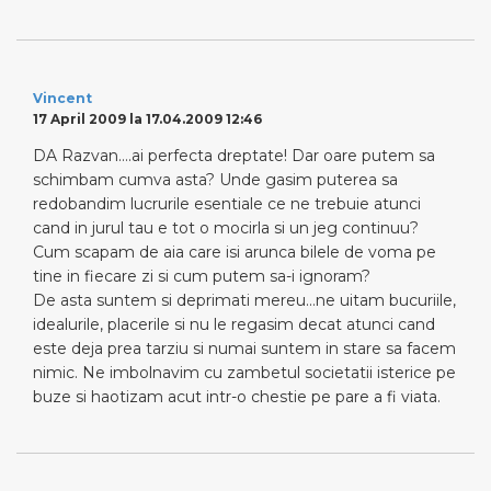
Vincent
17 April 2009 la 17.04.2009 12:46
DA Razvan….ai perfecta dreptate! Dar oare putem sa
schimbam cumva asta? Unde gasim puterea sa
redobandim lucrurile esentiale ce ne trebuie atunci
cand in jurul tau e tot o mocirla si un jeg continuu?
Cum scapam de aia care isi arunca bilele de voma pe
tine in fiecare zi si cum putem sa-i ignoram?
De asta suntem si deprimati mereu…ne uitam bucuriile,
idealurile, placerile si nu le regasim decat atunci cand
este deja prea tarziu si numai suntem in stare sa facem
nimic. Ne imbolnavim cu zambetul societatii isterice pe
buze si haotizam acut intr-o chestie pe pare a fi viata.