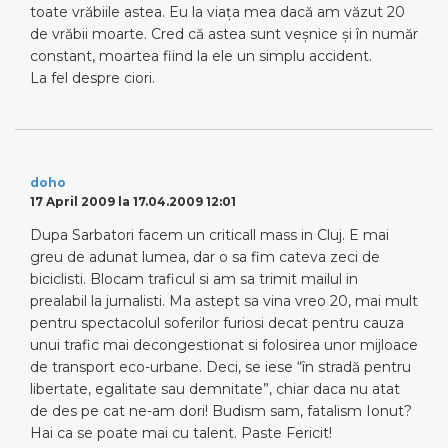
toate vrăbiile astea. Eu la viaţa mea dacă am văzut 20
de vrăbii moarte. Cred că astea sunt veşnice şi în număr
constant, moartea fiind la ele un simplu accident.
La fel despre ciori.
doho
17 April 2009 la 17.04.2009 12:01
Dupa Sarbatori facem un criticall mass in Cluj. E mai
greu de adunat lumea, dar o sa fim cateva zeci de
biciclisti. Blocam traficul si am sa trimit mailul in
prealabil la jurnalisti. Ma astept sa vina vreo 20, mai mult
pentru spectacolul soferilor furiosi decat pentru cauza
unui trafic mai decongestionat si folosirea unor mijloace
de transport eco-urbane. Deci, se iese “în stradă pentru
libertate, egalitate sau demnitate”, chiar daca nu atat
de des pe cat ne-am dori! Budism sam, fatalism Ionut?
Hai ca se poate mai cu talent. Paste Fericit!