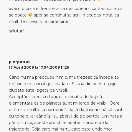
avem ocazia in fiecare zi sa descoperim ca traim…hai ca
se poate
sper sa continui sa scrii in aceeasi nota, ca
multi te citesc si le cade bine.
salutari!
pierpatrat
17 April 2009 la 17.04.2009 11:25
Când nu mă preocupă nimic, mă trezesc că începe să
mă violeze sexual griji ciudate. Şi una din aceste griji
ciudate este legată de vrăbii.
Acceptăm cred, cu toţii, ca exerciţiu de logică
elementară că pe planetă sunt miliarde de vrăbii. Oare
or fi mai multe ca oamenii ? Dacă da, înseamnă că sunt
cu tonele, iar când îşi iau zborul de pe partea luminată a
pământului, acesta are chiar abateri minore de la
traiectorie. Grija care mă hărţuieşte este unde mor