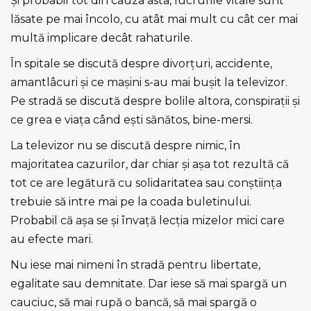
Şi probabil tot din cauza asta, lucrurile vitale sunt
lăsate pe mai încolo, cu atât mai mult cu cât cer mai
multă implicare decât rahaturile.
În spitale se discută despre divorţuri, accidente,
amantlâcuri şi ce maşini s-au mai buşit la televizor.
Pe stradă se discută despre bolile altora, conspiraţii şi
ce grea e viaţa când eşti sănătos, bine-mersi.
La televizor nu se discută despre nimic, în
majoritatea cazurilor, dar chiar şi aşa tot rezultă că
tot ce are legătură cu solidaritatea sau conştiinţa
trebuie să intre mai pe la coada buletinului.
Probabil că aşa se şi învaţă lecţia mizelor mici care
au efecte mari.
Nu iese mai nimeni în stradă pentru libertate,
egalitate sau demnitate. Dar iese să mai spargă un
cauciuc, să mai rupă o bancă, să mai spargă o