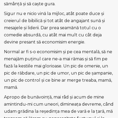
sămânţă şi să caşte gura.
Sigur nu e nicio vină la mijloc, atât poate duce şi
creierul de bibilică şi tot atât de angajant sună şi
mesajele şi liderii. Dar prea seamănă totul cu o
comedie absurdă, cu atât mai mult cu cât deja
devine presant să economisim energie.
Normal ar fi s-o economisim şi pe cea mentală, să ne
menajăm puţinul care ne-a mai rămas şi să fim pe
fază la kestiile mai glorioase. Un pic de omenie, un
pic de răbdare, un pic de umor, un pic de şampanie,
un pic de control şi ce bine ar merge treaba, mamă,
mamă.
Apropo de bunăvoinţă, mai râd şi acum de mine
amintindu-mi cum uneori, dimineaţa devreme, când
udam grădina la reşedinţa mea de vară e la ţară, mă