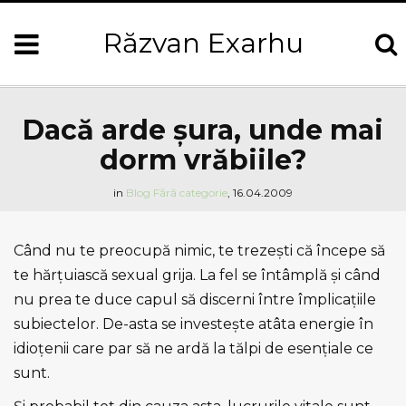
Răzvan Exarhu
Dacă arde şura, unde mai
dorm vrăbiile?
in
Blog
Fără categorie
,
16.04.2009
Când nu te preocupă nimic, te trezeşti că începe să
te hărţuiască sexual grija. La fel se întâmplă şi când
nu prea te duce capul să discerni între împlicaţiile
subiectelor. De-asta se investeşte atâta energie în
idioţenii care par să ne ardă la tălpi de esenţiale ce
sunt.