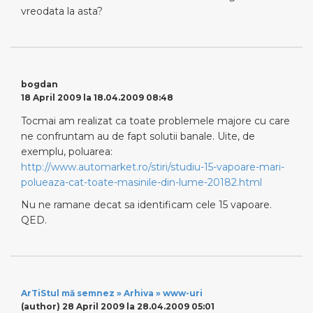
vreodata la asta?
bogdan
18 April 2009 la 18.04.2009 08:48
Tocmai am realizat ca toate problemele majore cu care
ne confruntam au de fapt solutii banale. Uite, de
exemplu, poluarea:
http://www.automarket.ro/stiri/studiu-15-vapoare-mari-
polueaza-cat-toate-masinile-din-lume-20182.html
Nu ne ramane decat sa identificam cele 15 vapoare.
QED.
ArTiStul mă semnez » Arhiva » www-uri
(author)
28 April 2009 la 28.04.2009 05:01