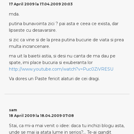
17 April 2009 la 17.04.2009 20:03
mda.
putina bunavointa zici ? pai asta e ceea ce exista, dar
lipseste cu desavarsire.
si zic ca vine si de la prea putina bucurie de viata si prea
multa incrancenare.
ma uit la baietii astia, si desi nu canta de ma dau pe
spate, imi place bucuria si exuberanta lor
http://www.youtube.com/watch?v=Puc0ZiVRESU
Va dores un Paste fericit alaturi de cei dragi.
sam
18 April 2009 la 18.04.2009 07:08
Stai, ca mi-a mai venit o idee: daca tu inchizi blogu asta,
unde se mai ia atata lume in serios?… Te-ai gandit