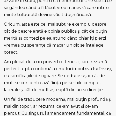
azvârle în stâlp, pentru că nenorocitul cine ştie la ce
se gândea când o fi făcut vreo manevră care într-o
minte tulburată devine vădit duşmănoasă.
Oricum, ăsta este cel mai subţire exemplu despre
cât de descreierată e opinia publică şi cât de puţin
merită să contezi pe ea, atunci când chiar îţi pierzi
vremea cu speranţe că măcar un pic se înţelege
corect.
Am plecat de a un proverb oltenesc, care rezumă
perfect lupta continuă a omului împotriva lui însuşi,
cu ramificaţiile de rigoare. Se deduce uşor cât de
mult se concentrează fiinţa pe kestiile complet
laterale şi cât de mult aşteaptă din acea direcţie.
Un fel de traducere modernă, mai puţin profundă şi
mai din topor, ar rezuma: ce-am avut şi ce-am
pierdut. Cu singurul amendament fundamental, că