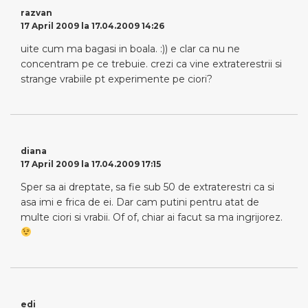
razvan
17 April 2009 la 17.04.2009 14:26
uite cum ma bagasi in boala. :)) e clar ca nu ne
concentram pe ce trebuie. crezi ca vine extraterestrii si
strange vrabiile pt experimente pe ciori?
diana
17 April 2009 la 17.04.2009 17:15
Sper sa ai dreptate, sa fie sub 50 de extraterestri ca si
asa imi e frica de ei. Dar cam putini pentru atat de
multe ciori si vrabii. Of of, chiar ai facut sa ma ingrijorez.
edi