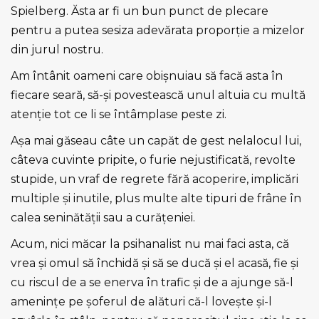
Spielberg. Ăsta ar fi un bun punct de plecare
pentru a putea sesiza adevărata proporţie a mizelor
din jurul nostru.
Am întânit oameni care obişnuiau să facă asta în
fiecare seară, să-şi povestească unul altuia cu multă
atenţie tot ce li se întâmplase peste zi.
Aşa mai găseau câte un capăt de gest nelalocul lui,
câteva cuvinte pripite, o furie nejustificată, revolte
stupide, un vraf de regrete fără acoperire, implicări
multiple şi inutile, plus multe alte tipuri de frâne în
calea seninătăţii sau a curăţeniei.
Acum, nici măcar la psihanalist nu mai faci asta, că
vrea şi omul să închidă şi să se ducă şi el acasă, fie şi
cu riscul de a se enerva în trafic şi de a ajunge să-l
ameninţe pe şoferul de alături că-l loveşte şi-l