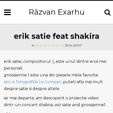
Răzvan Exarhu
erik satie feat shakira
in
Blog
Fără categorie
,
15.04.2007
erik satie, compozitorul :), este unul dintre eroii mei
personali.
gnossienne 1 este una din piesele mele favorite.
aici, in fotografiile lui lumpan,
puteti afla mai mult
despre satie si despre altele.
iar mai departe, am descoperit o proiectie video
dintr-un concert shakira, wiz satie and gnossienne1.