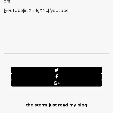
oh!
[youtube]irJXE-lgXNc[/youtube]
the storm just read my blog