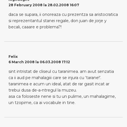
28 February 2008 la 28.02.2008 16:07
daca se supara, ii onoreaza cu prezentza sa aristocratica
si reprezentantul stanei regale, don juan de jorje y
becali, caaare e problema?!
Felix
6 March 2008 la 06.03.2008 17:12
sint intristat de cliseul cu taranimea. am avut senzatia
ca ii aud pe mahalagiii care se injura cu ‘tarane!’.
taranimea e acum un ideal, atat de rar gasit incat ar
trebui dusa de-a-ntregul la muzeu.
asa ca foloseste nene si tu un pulime, un mahalagime,
un tzopime, ca ai vocabule in tine.