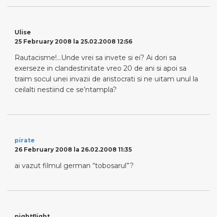
Ulise
25 February 2008 la 25.02.2008 12:56
Rautacisme!…Unde vrei sa invete si ei? Ai dori sa
exerseze in clandestinitate vreo 20 de ani si apoi sa
traim socul unei invazii de aristocrati si ne uitam unul la
ceilalti nestiind ce se’ntampla?
pirate
26 February 2008 la 26.02.2008 11:35
ai vazut filmul german “tobosarul”?
nightflight