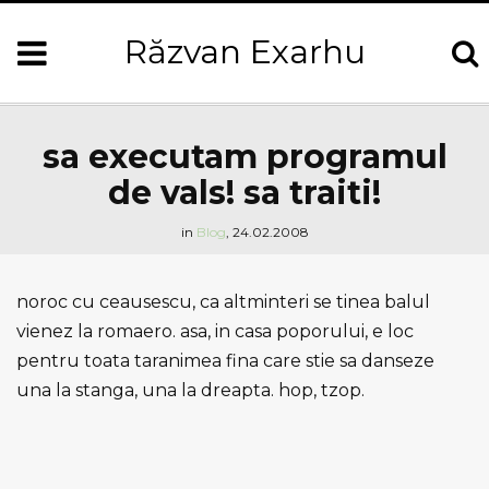
Răzvan Exarhu
sa executam programul
de vals! sa traiti!
in
Blog
,
24.02.2008
noroc cu ceausescu, ca altminteri se tinea balul
vienez la romaero. asa, in casa poporului, e loc
pentru toata taranimea fina care stie sa danseze
una la stanga, una la dreapta. hop, tzop.