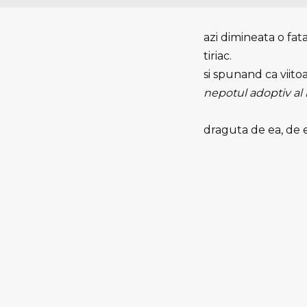
azi dimineata o fat
tiriac.
si spunand ca viitoa
nepotul adoptiv al l
draguta de ea, de 