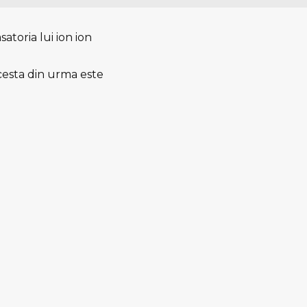
atoria lui ion ion
 acesta din urma este