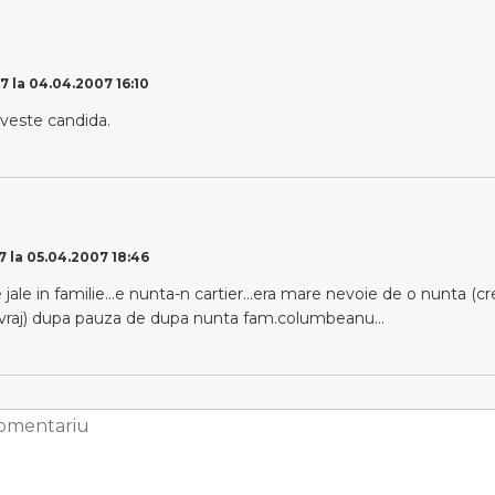
7 la 04.04.2007 16:10
 o veste candida.
7 la 05.04.2007 18:46
 e jale in familie…e nunta-n cartier…era mare nevoie de o nunta (c
evraj) dupa pauza de dupa nunta fam.columbeanu…