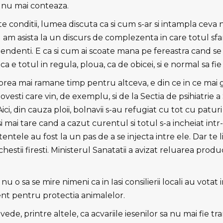
ci nu mai conteaza.
te conditii, lumea discuta ca si cum s-ar si intampla ceva 
am asista la un discurs de complezenta in care totul sfar
ndenti. E ca si cum ai scoate mana pe fereastra cand se 
 ca e totul in regula, ploua, ca de obicei, si e normal sa fie
prea mai ramane timp pentru altceva, e din ce in ce mai greu
povesti care vin, de exemplu, si de la Sectia de psihiatrie a
i, din cauza ploii, bolnavii s-au refugiat cu tot cu paturi s
 si mai tare cand a cazut curentul si totul s-a incheiat in
tentele au fost la un pas de a se injecta intre ele. Dar te lin
hestii firesti. Ministerul Sanatatii a avizat reluarea produ
u o sa se mire nimeni ca in Iasi consilierii locali au votat
t pentru protectia animalelor.
e, printre altele, ca acvariile iesenilor sa nu mai fie tr