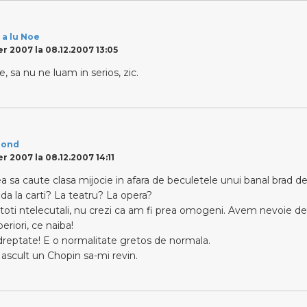
 a lu Noe
 2007 la 08.12.2007 13:05
 sa nu ne luam in serios, zic.
lond
 2007 la 08.12.2007 14:11
ea sa caute clasa mijocie in afara de beculetele unui banal brad de
ada la carti? La teatru? La opera?
toti ntelecutali, nu crezi ca am fi prea omogeni. Avem nevoie d
riori, ce naiba!
 dreptate! E o normalitate gretos de normala.
ascult un Chopin sa-mi revin.