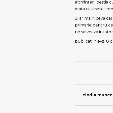
altminteri, bestia 
arata ca iesenii tre
Si ar mai fi ceva ca
primarie pentru cei
ne salveaza intotd
publicat in evz, 8
elodia munceş