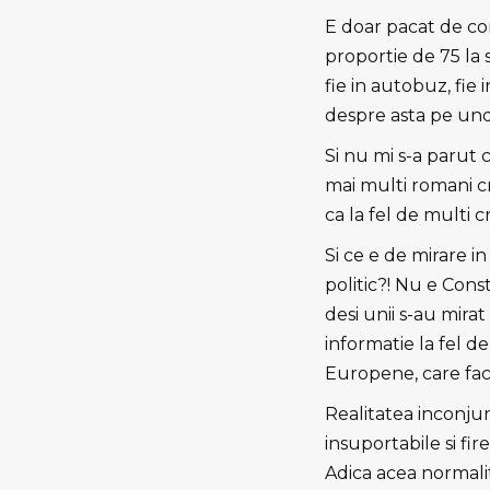
E doar pacat de con
proportie de 75 la s
fie in autobuz, fie
despre asta pe und
Si nu mi s-a parut 
mai multi romani cr
ca la fel de multi c
Si ce e de mirare i
politic?! Nu e Cons
desi unii s-au mira
informatie la fel d
Europene, care fac
Realitatea inconjur
insuportabile si fires
Adica acea normalit