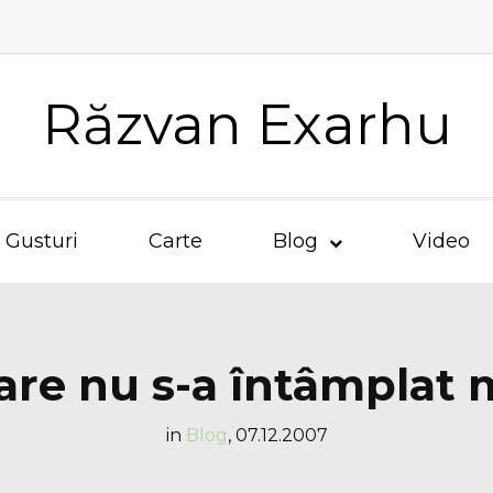
Răzvan Exarhu
Gusturi
Carte
Blog
Video
care nu s-a întâmplat 
in
Blog
,
07.12.2007