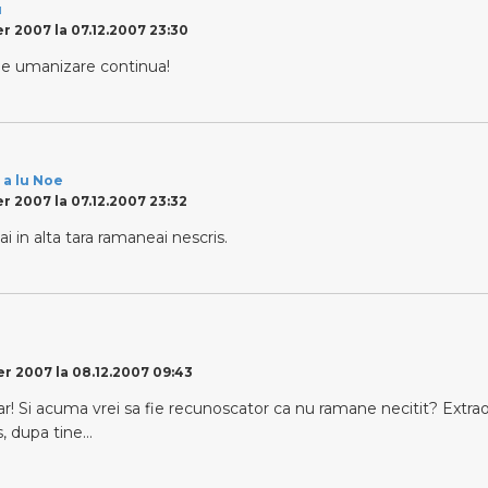
u
 2007 la 07.12.2007 23:30
de umanizare continua!
 a lu Noe
 2007 la 07.12.2007 23:32
aiai in alta tara ramaneai nescris.
 2007 la 08.12.2007 09:43
ar! Si acuma vrei sa fie recunoscator ca nu ramane necitit? Extra
s, dupa tine…