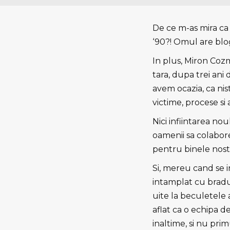
De ce m-as mira ca 
‘90?!
Omul are blog,
In plus, Miron Cozma
tara, dupa trei ani
avem ocazia, ca nis
victime, procese si
Nici infiintarea no
oamenii sa colaborez
pentru binele nost
Si, mereu cand se 
intamplat cu bradul
uite la beculetele 
aflat ca o echipa de
inaltime, si nu prim