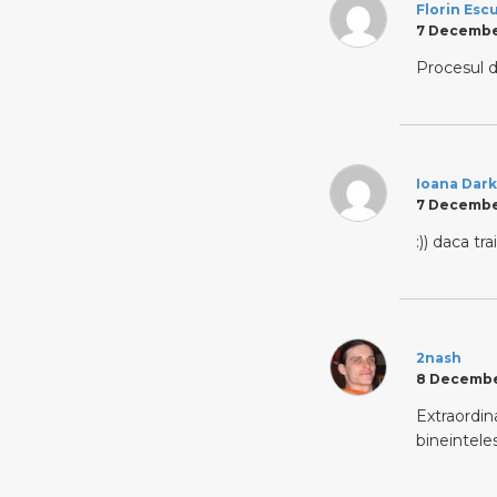
Florin Esc
7 December
Procesul 
Ioana Dark
7 December
:)) daca tr
2nash
8 December
Extraordin
bineintele