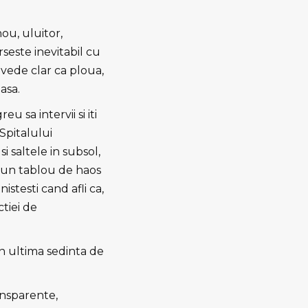
nou, uluitor,
seste inevitabil cu
vede clar ca ploua,
 asa.
 sa intervii si iti
 Spitalului
i saltele in subsol,
tr-un tablou de haos
istesti cand afli ca,
ctiei de
 in ultima sedinta de
ansparente,