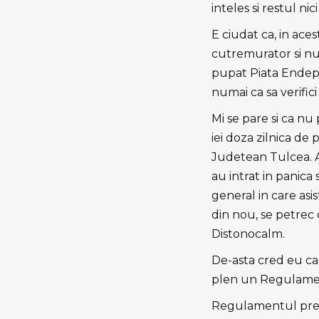
inteles si restul ni
E ciudat ca, in aces
cutremurator si nu 
pupat Piata Endepe
numai ca sa verifici
Mi se pare si ca nu 
iei doza zilnica de 
Judetean Tulcea. Aic
au intrat in panica
general in care asis
din nou, se petrec c
Distonocalm.
De-asta cred eu ca n
plen un Regulamen
Regulamentul preved