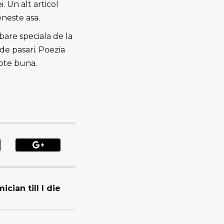
. Un alt articol
eneste asa.
obare speciala de la
de pasari. Poezia
pte buna.
cian till I die