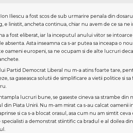
Ion Iliescu a fost scos de sub urmarire penala din dosaru
 e linistit, ancheta continua, chiar nu avem de ce sa ne 
 a fost eliberat, iar la inceputul anului viitor se intoarce
 de absenta. Asta inseamna ca s-ar putea sa inceapa o nou
te oameni europeni, sa ne ocupam si de alte lucruri deca
 anchete.
ului Partid Democrat Liberal nu m-a atins foarte tare, pe
e, sa gaseasca solutii de simplificare a vietii politice si sa
ru.
intampla lucruri bune, se gaseste cineva sa strambe din n
 din Piata Unirii. Nu m-am mirat ca s-au calcat oamenii in
aprinse si ca s-a blocat orasul, asa cum nu am simtit cev
 specialisti a demonstrat stiintific ca bradul e al doilea d
ul.