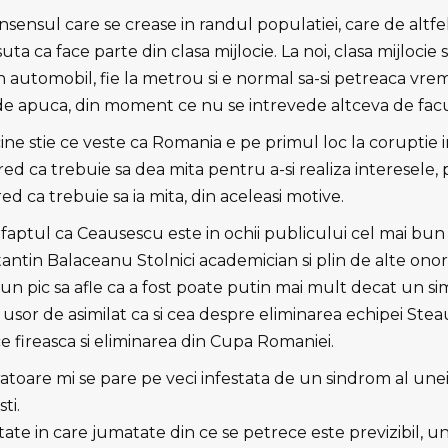
sensul care se crease in randul populatiei, care de altfe
uta ca face parte din clasa mijlocie. La noi, clasa mijlocie s
 in automobil, fie la metrou si e normal sa-si petreaca v
e apuca, din moment ce nu se intrevede altceva de facu
cine stie ce veste ca Romania e pe primul loc la coruptie 
ed ca trebuie sa dea mita pentru a-si realiza interesele, 
red ca trebuie sa ia mita, din aceleasi motive.
n faptul ca Ceausescu este in ochii publicului cel mai bun s
tantin Balaceanu Stolnici academician si plin de alte onor
t un pic sa afle ca a fost poate putin mai mult decat un s
e usor de asimilat ca si cea despre eliminarea echipei Ste
e fireasca si eliminarea din Cupa Romaniei.
atoare mi se pare pe veci infestata de un sindrom al unei
ti.
ate in care jumatate din ce se petrece este previzibil, un 