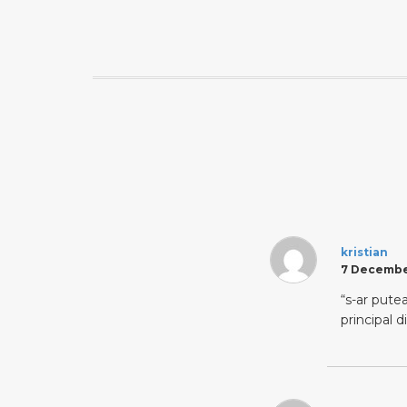
kristian
7 December
“s-ar pute
principal 