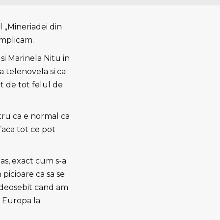
l „Mineriadei din
implicam.
 si Marinela Nitu in
a telenovela si ca
t de tot felul de
ntru ca e normal ca
 faca tot ce pot
as, exact cum s-a
 picioare ca sa se
a deosebit cand am
in Europa la