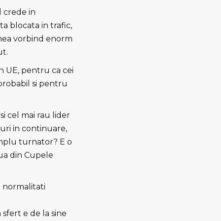
l crede in
ta blocata in trafic,
remea vorbind enorm
t.
in UE, pentru ca cei
probabil si pentru
i cel mai rau lider
uri in continuare,
implu turnator? E o
aua din Cupele
 normalitati
sfert e de la sine