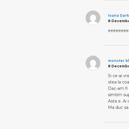
Ioana Dark
8 December
eeeeeeeee,
monster b
8 December
Si ce-ai vr
stea la co
Dac-am fi 
simtim supe
Asta e. Ai
Ma duc sa 