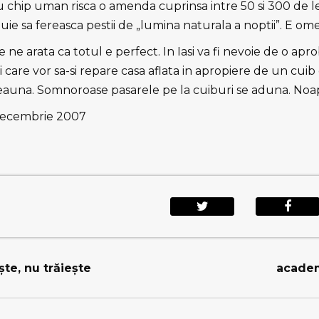
cu chip uman risca o amenda cuprinsa intre 50 si 300 de lei
buie sa fereasca pestii de „lumina naturala a noptii”. E om
re ne arata ca totul e perfect. In Iasi va fi nevoie de o apr
 care vor sa-si repare casa aflata in apropiere de un cuib 
eauna. Somnoroase pasarele pe la cuiburi se aduna. Noa
 decembrie 2007
te, nu trăieşte
academi