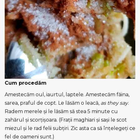
Cum procedăm
Amestecăm oul, iaurtul, laptele. Amestecăm făina,
sarea, praful de copt. Le lăsăm o leacă,
as they say
.
Radem merele și le lăsăm să stea 5 minute cu
zahărul și scorțișoara. (Frații maghiari și sași le scot
miezul și le rad felii subțiri. Zic asta ca să înțelegeți ce
fel de oameni sunt.)