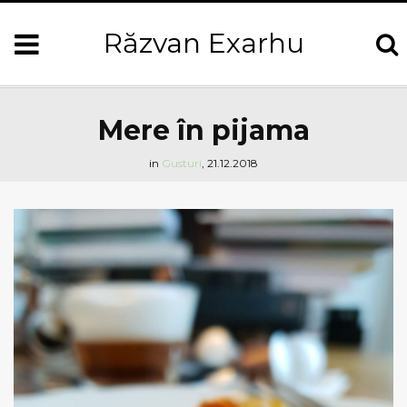
Răzvan Exarhu
Mere în pijama
in
Gusturi
,
21.12.2018