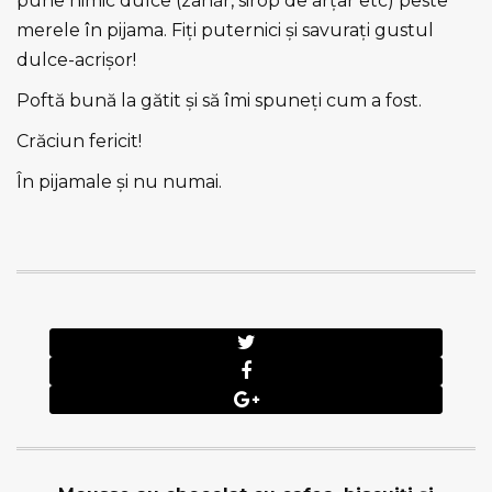
pune nimic dulce (zahăr, sirop de arțar etc) peste
merele în pijama. Fiți puternici și savurați gustul
dulce-acrișor!
Poftă bună la gătit și să îmi spuneți cum a fost.
Crăciun fericit!
În pijamale și nu numai.