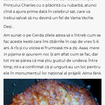
Prințului Charles cu o plăcintă cu rubarbă, atunci
cînd a ajuns prima dată în celebrul sat, care va
trebui salvat să nu devină un fel de Vama Veche.
Deși…
Am sunat-o pe Gerda zilele astea să o întreb cum se
fac aceste kestii care îmi zbârnîie în cap de vreo 5-6
ani. A rîs și cu vocea ei frumoasă mi-a zis;
Aaaa, mere
în pijama le spunem noi
. Și am aflat cum se fac, dar
tot mi se părea că mai știu gustul de undeva. Între
timp, mi s-a confirmat că și ungurii au un loc pentru
ele în monumentul lor național al prăjelii:
Alma fánk.