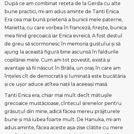
După ce am combinat rețeta de la Gerda cu alte
bune practici, mi-am adus aminte de Tanti Enica.
Era cea mai bună prietenă a bunicii mele paterne,
Marietta, cu care vorbea în franceză, firește, bunica
mea fiind grecoaică iar Enica evreică. A fost destul
de greu să scormonesc în memoria gustului și să
ajung la această figură bine ascunsă în faldurile
copilăriei mele. Cum am tot povestit, există și
avantaje să fii născut în Brăila, un oraș în care am
înțeles cît de democrată și luminată este bucătăria
și ce ușor aduce atîtea nații la aceeași masă.
Tanti Enica era, chiar mai mult decît mătușile
grecoaice mustăcioase, cîntecul sirenelor pentru
grăsuțul din mine, adică făcea mereu prăjiturele
bune și mă iubea foarte mult. De Hanuka, mi-am
adus aminte, făcea aceste așa-zise clătite cu mere