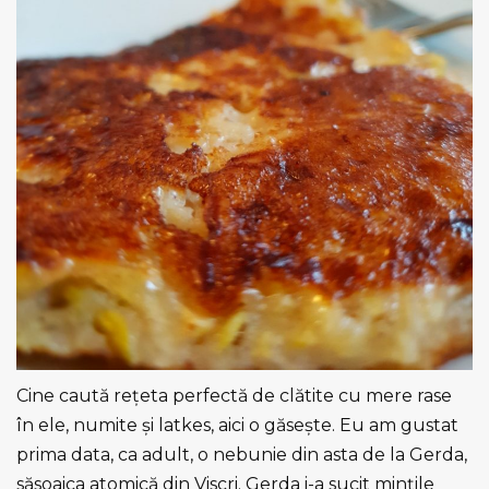
Cine caută rețeta perfectă de clătite cu mere rase
în ele, numite și latkes, aici o găsește. Eu am gustat
prima data, ca adult, o nebunie din asta de la Gerda,
săsoaica atomică din Viscri. Gerda i-a sucit mințile