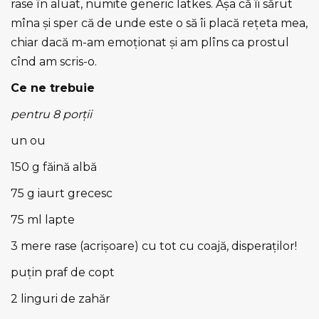
rase în aluat, numite generic latkes. Așa că îi sărut
mîna și sper că de unde este o să îi placă rețeta mea,
chiar dacă m-am emoționat și am plîns ca prostul
cînd am scris-o.
Ce ne trebuie
pentru 8 porții
un ou
150 g făină albă
75 g iaurt grecesc
75 ml lapte
3 mere rase (acrișoare) cu tot cu coajă, disperaților!
puțin praf de copt
2 linguri de zahăr