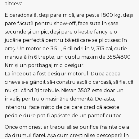
altceva.
E paradoxală, deşi pare mică, are peste 1800 kg, deşi
pare făcută pentru show-off, face suta în şase
secunde şi un pic, deşi pare o kestie fancy, e o
jucărie perfectă pentru băieţii care se plictisesc în
oraş. Un motor de 3.5 L, 6 cilindri în V, 313 cai, cutie
manuală în 6 trepte, un cuplu maxim de 358/4800
Nm şi un portbagaj mic, desigur.
La început a fost desigur motorul. După aceea,
cineva s-a gândit să-i construiască o carcasă, să fie, că
nu ştii când îţi trebuie. Nissan 350Z este doar un
înveliş pentru o masinărie dementă. De-asta,
interiorul face mişto de cei care cred că aceste
pedale dure pot fi apăsate de un pantof cu toc.
Orice om onest ar trebui să se purifice înainte de a
da drumul fiarei. Aşa cum creştinii se descoperă în