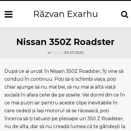
Răzvan Exarhu
Nissan 350Z Roadster
in
Masini
,
30.07.2010
După ce ai urcat în Nissan 350Z Roadster, îţi vine să
conduci în continuu. Poţi să-ţi schimbi viaţa, poţi
chiar
ajunge să nu mai bei, să nu mai ai altă viaţă
socială în afara celei de pe sosele. Vei dormi din ce în
ce mai puţin iar pentru aceste clipe inevitabile în
care cedezi şi laşi motorul să se răcească, poţi
încerca să-ţi tatuezi pe pleoape un 350 Z Roadster,
nu de alta, dar să nu creadă lumea că te gândeşti la