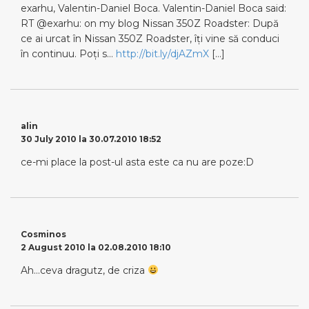
exarhu, Valentin-Daniel Boca. Valentin-Daniel Boca said:
RT @exarhu: on my blog Nissan 350Z Roadster: După
ce ai urcat în Nissan 350Z Roadster, îţi vine să conduci
în continuu. Poţi s…
http://bit.ly/djAZmX
[…]
alin
30 July 2010 la 30.07.2010 18:52
ce-mi place la post-ul asta este ca nu are poze:D
Cosminos
2 August 2010 la 02.08.2010 18:10
Ah…ceva dragutz, de criza