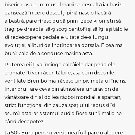
biserică, aşa cum musulmanii se descalţă iar hasizii
dansează în cerc desculţi pînă nasc o flacără
albastră, pare firesc după primii zece kilometri să
tragi pe dreapta, să-ţi scoţi pantofii şi să îţi laşi tălpile
să redescopere pedalele uitate de-a lungul
evoluţiei, alături de înotătoarea dorsală. E cea mai
bună cale de a conduce maşina asta.
Puterea ei îţi va încinge călcâiele dar pedalele
cromate îţi vor răcori tălpile, asa cum discurile
ventilate Brembo mai răcesc un pic metalul încins.
Interiorul are ceva din atmosfera unui avion de
vânătoare din al doilea război mondial, e spartan,
strict funcţional din cauza spaţiului redus şi îşi
asumă asta iar sistemul audio Bose sună mai bine
când decapotezi.
La 50k Euro pentru versiunea full pare o alegere