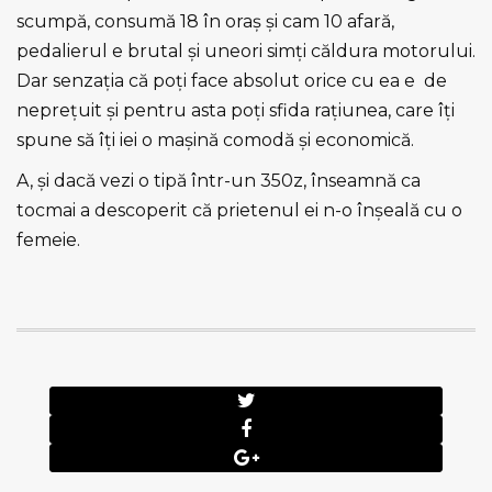
scumpă, consumă 18 în oraş şi cam 10 afară,
pedalierul e brutal şi uneori simţi căldura motorului.
Dar senzaţia că poţi face absolut orice cu ea e de
nepreţuit şi pentru asta poţi sfida raţiunea, care îţi
spune să îţi iei o maşină comodă şi economică.
A, şi dacă vezi o tipă într-un 350z, înseamnă ca
tocmai a descoperit că prietenul ei n-o înşeală cu o
femeie.