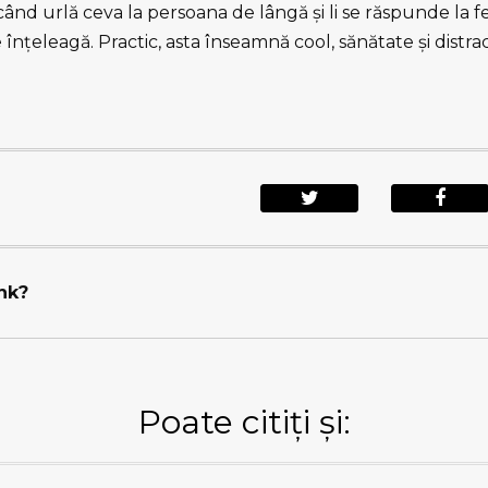
când urlă ceva la persoana de lângă şi li se răspunde la f
 înţeleagă. Practic, asta înseamnă cool, sănătate şi distrac
ink?
Poate citiți și: