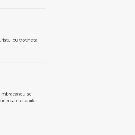
istul cu trotineta
si imbracandu-se
 incercarea copiilor