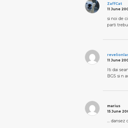
ZaffCat
11 June 200
si noi de c
parti trebu
revelionl
11 June 200
Iti dai se
BGS si n au
marius
15 June 200
… dansez c