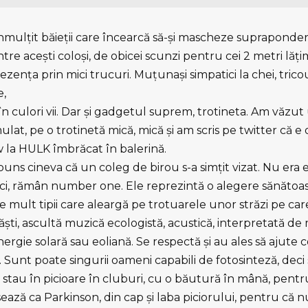
nmulţit băieţii care încearcă să-şi mascheze suprapondera
tre aceşti coloşi, de obicei scunzi pentru cei 2 metri lăţi
zenţa prin mici trucuri. Muţunaşi simpatici la chei, trico
e,
i în culori vii. Dar şi gadgetul suprem, trotineta. Am văzu
lat, pe o trotinetă mică, mică şi am scris pe twitter că e
w la HULK îmbrăcat în balerină.
puns cineva că un coleg de birou s-a simţit vizat. Nu era e
ci, rămân number one. Ele reprezintă o alegere sănătoasă
e mult tipii care aleargă pe trotuarele unor străzi pe car
căşti, ascultă muzică ecologistă, acustică, interpretată de
nergie solară sau eoliană. Se respectă şi au ales să ajute 
 Sunt poate singurii oameni capabili de fotosinteză, deci
e stau în picioare în cluburi, cu o băutură în mână, pentr
sează ca Parkinson, din cap şi laba piciorului, pentru că 