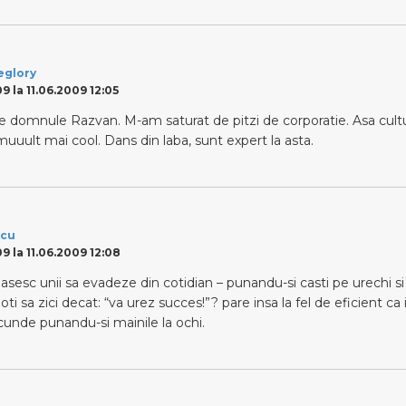
eglory
9 la 11.06.2009 12:05
e domnule Razvan. M-am saturat de pitzi de corporatie. Asa cultur
uuult mai cool. Dans din laba, sunt expert la asta.
scu
9 la 11.06.2009 12:08
asesc unii sa evadeze din cotidian – punandu-si casti pe urechi 
poti sa zici decat: “va urez succes!”? pare insa la fel de eficient ca
cunde punandu-si mainile la ochi.