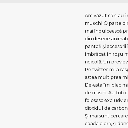
Am văzut că s-au î
muşchi. O parte din
mai îndulcească pre
din desene animat
pantofi şi accesori
îmbrăcat în roşu mu
ridicolă. Un previe
Pe twitter mi-a răs
astea mult prea mi
De-asta îmi plac mi
de maşini. Au toţi 
folosesc exclusiv e
dioxidul de carbon.
Şi mai sunt cei car
coadă o oră, şi dan