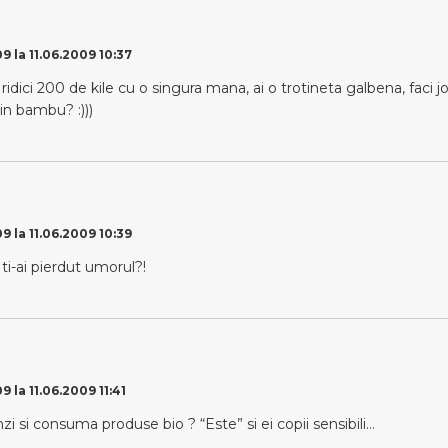
9 la 11.06.2009 10:37
ridici 200 de kile cu o singura mana, ai o trotineta galbena, faci j
in bambu? :)))
9 la 11.06.2009 10:39
ti-ai pierdut umorul?!
9 la 11.06.2009 11:41
zi si consuma produse bio ? “Este” si ei copii sensibili…