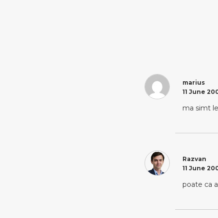
marius
11 June 200
ma simt l
Razvan
11 June 200
poate ca a