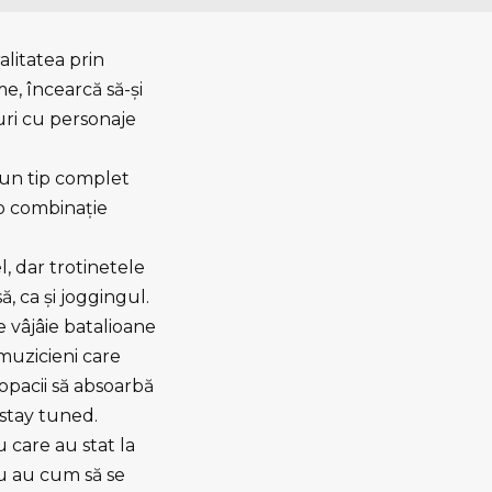
litatea prin
me, încearcă să-şi
uri cu personaje
t un tip complet
 o combinaţie
l, dar trotinetele
, ca şi joggingul.
e vâjâie batalioane
 muzicieni care
copacii să absoarbă
 stay tuned.
u care au stat la
nu au cum să se