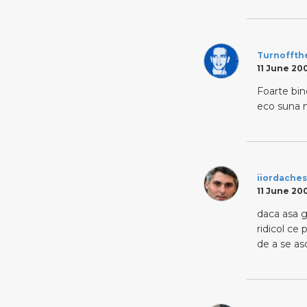
Turnoffth
11 June 200
Foarte bin
eco suna m
iiordache
11 June 200
daca asa g
ridicol ce 
de a se as