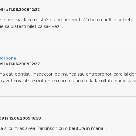
9 la 11.06.2009 12:22
ine am mai face misto? nu ne-am plictisi? daca n-ar fi, n-ar trebui 
ie sa platesti bilet ca sa-i vezi…
asorbona
9 la 11.06.2009 12:27
ama cati dentisti, inspectori de munca sau entreprenori care isi do
 avut curajul sa si infrunte mama si au dat la facultate particular
9 la 15.06.2009 16:58
a si cum as avea Parkinson cu o bautura in mana …