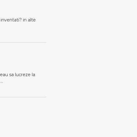
inventati? in alte
reau sa lucreze la
a…