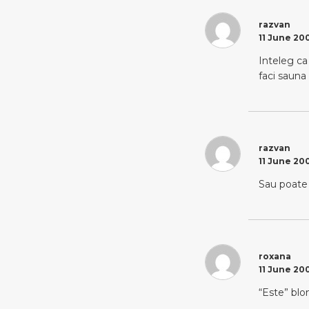
razvan
11 June 200
Inteleg ca 
faci sauna 
razvan
11 June 200
Sau poate 
roxana
11 June 200
“Este” blon