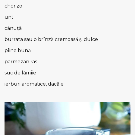
chorizo
unt
cănuță
burrata sau o brînză cremoasă și dulce
pîine bună
parmezan ras
suc de lămîie
ierburi aromatice, dacă e