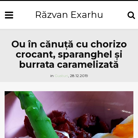
Răzvan Exarhu
Ou în cănuță cu chorizo
crocant, sparanghel și
burrata caramelizată
in
Gusturi
,
28.12.2019