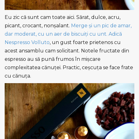
Eu zic că sunt cam toate aici. Sărat, dulce, acru,
picant, crocant, nonșalant.
Merge și un pic de amar,
dar moderat, cu un aer de biscuiți cu unt. Adică
Nespresso Volluto
, un gust foarte prietenos cu
acest ansamblu cam solicitant. Notele fructate din
espresso au să pună frumos în mișcare
complexitatea cănuței. Practic, ceșcuța se face frate
cu cănuța.