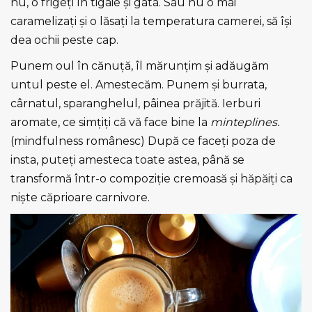
nu, o frigeți în tigaie și gata. Sau nu o mai
caramelizați și o lăsați la temperatura camerei, să își
dea ochii peste cap.
Punem oul în cănuță, îl mărunțim și adăugăm
untul peste el. Amestecăm. Punem și burrata,
cârnatul, sparanghelul, pâinea prăjită. Ierburi
aromate, ce simțiți că vă face bine la
minteplines.
(mindfulness românesc) După ce faceți poza de
insta, puteți amesteca toate astea, până se
transformă într-o compoziție cremoasă și hăpăiți ca
niște căprioare carnivore.