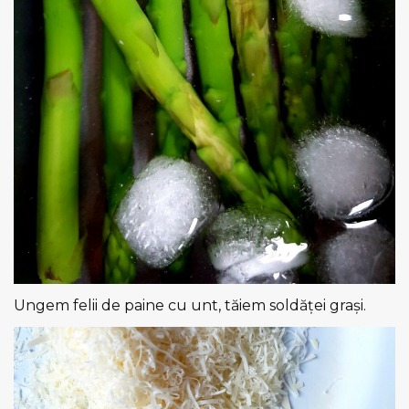
Ungem felii de paine cu unt, tăiem soldăței grași.