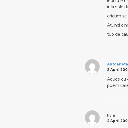
leonid e m
intimple.d
oricum se 
Atunci cind
tub de ca
Antoaneta
2 April 200
Aduce cu o
poem care 
livia
2 April 200