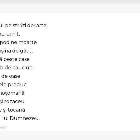
 pe străzi deşarte,
au urnit,
spodine moarte
şina de gătit,
ă peste case
ub de cauciuc :
or de oase
ele produc.
a hoţomană
şi rozaceu
 şi tocană
l lui Dumnezeu.
 aici