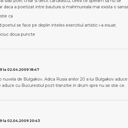
ai slab poet chiar si decit cartarascu, ceea ce speram sa nu se
ar daca a poetizat intre bautura si mahmureala mai exista o sans
stie ca
 poetul se face pe deplin inteles exercitiul artistic i-a esuat.
uciuc doua puncte
9 la 02.04.2009 18:47
 nuvela de Bulgakov. Adica Rusia anilor 20 a lui Bulgakov aduce 
aduce cu Bucurestiul pozt-tranzitie in drum spre nu se stie ce.
9 la 02.04.2009 20:43