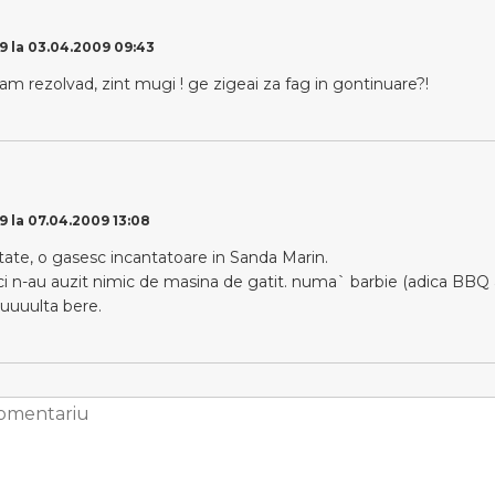
9 la 03.04.2009 09:43
am rezolvad, zint mugi ! ge zigeai za fag in gontinuare?!
9 la 07.04.2009 13:08
ptate, o gasesc incantatoare in Sanda Marin.
ici n-au auzit nimic de masina de gatit. numa` barbie (adica BBQ 
uuuuulta bere.