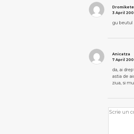
Dromikete
3 April 200
gu beutul 
Anicatza
7 April 200
da, ai dre
astia de a
ziua, si m