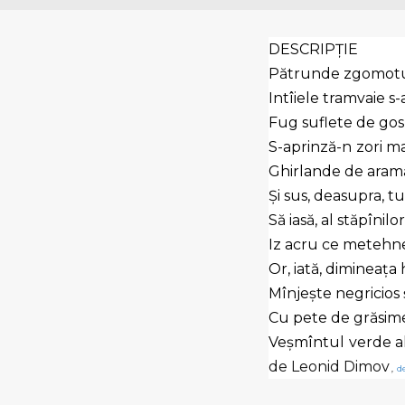
DESCRIPŢIE
Pătrunde zgomotul
Intîiele tramvaie s-
Fug suflete de go
S-aprinză-n
zori ma
Ghirlande de aram
Şi sus, deasupra, t
Să iasă, al stăpînil
Iz acru ce metehn
Or, iată, dimineaţ
Mînjeşte negricios 
Cu pete de grăsime
Veşmîntul
verde a
de Leonid Dimov
,
de