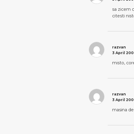
sa zicem c
citesti ni
razvan
3 April 200
misto, cor
razvan
3 April 200
masina de 