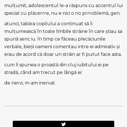
mulțumit, adolescentul le-a răspuns cu accentul lui
special cu plăcerrre, nu e nici o no prrroblemă, gen.
atunci, tabăra copilului a continuat să îi
mulțumească în toate limbile străine în care ştiau sa
spună senc iu. în timp ce făceau plecăciunile
verbale, bieții oameni comentau intre ei admirativ şi
erau de acord că doar un străin ar fi putut face asta.
cum îi spunea o proastă din cluj iubitului ei pe
stradă, când am trecut pe lângă ei:
de nervi, m-am inervat.