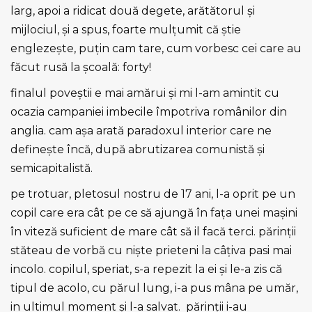
larg, apoi a ridicat două degete, arătătorul şi
mijlociul, şi a spus, foarte mulțumit că ştie
englezeşte, puțin cam tare, cum vorbesc cei care au
făcut rusă la şcoală: forty!
finalul poveştii e mai amărui şi mi l-am amintit cu
ocazia campaniei imbecile împotriva românilor din
anglia. cam aşa arată paradoxul interior care ne
defineşte încă, după abrutizarea comunistă şi
semicapitalistă.
pe trotuar, pletosul nostru de 17 ani, l-a oprit pe un
copil care era cât pe ce să ajungă în fața unei maşini
în viteză suficient de mare cât să il facă terci. părinții
stăteau de vorbă cu nişte prieteni la câțiva pasi mai
incolo. copilul, speriat, s-a repezit la ei şi le-a zis că
tipul de acolo, cu părul lung, i-a pus mâna pe umăr,
in ultimul moment şi l-a salvat. părinții i-au