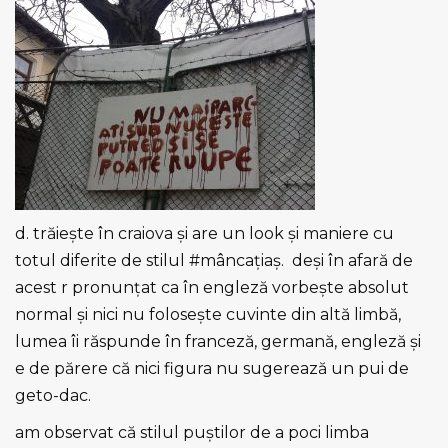
d. trăieşte în craiova şi are un look şi maniere cu
totul diferite de stilul #mâncațiaş.
deşi în afară de
acest r pronunțat ca în engleză
vorbeşte absolut
normal şi nici nu foloseşte cuvinte din altă limbă,
lumea îi răspunde în franceză, germană, engleză şi
e de părere că nici figura nu sugerează un pui de
geto-dac.
am observat că stilul puştilor de a poci limba