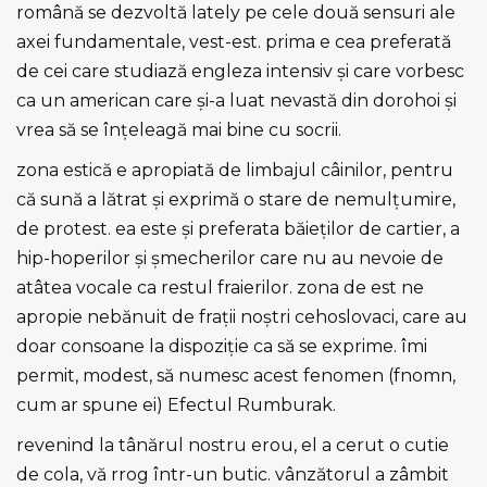
română se dezvoltă lately pe cele două sensuri ale
axei fundamentale, vest-est. prima e cea preferată
de cei care studiază engleza intensiv şi care vorbesc
ca un american care şi-a luat nevastă din dorohoi şi
vrea să se înțeleagă mai bine cu socrii.
zona estică e apropiată de limbajul câinilor, pentru
că sună a lătrat şi exprimă o stare de nemulțumire,
de protest. ea este şi preferata băieților de cartier, a
hip-hoperilor şi şmecherilor care nu au nevoie de
atâtea vocale ca restul fraierilor. zona de est ne
apropie nebănuit de frații noştri cehoslovaci, care au
doar consoane la dispoziție ca să se exprime. îmi
permit, modest, să numesc acest fenomen (fnomn,
cum ar spune ei) Efectul Rumburak.
revenind la tânărul nostru erou, el a cerut o cutie
de cola, vă rrog într-un butic. vânzătorul a zâmbit