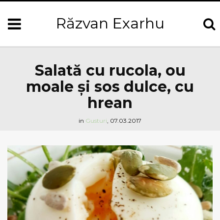
Răzvan Exarhu
Salată cu rucola, ou
moale şi sos dulce, cu
hrean
in
Gusturi
,
07.03.2017