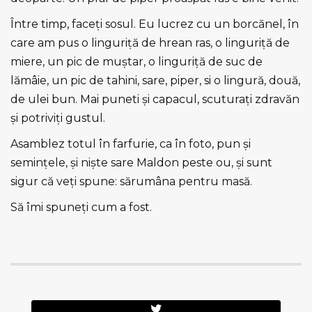
Între timp, faceți sosul. Eu lucrez cu un borcănel, în
care am pus o linguriță de hrean ras, o linguriță de
miere, un pic de muştar, o linguriță de suc de
lămâie, un pic de tahini, sare, piper, si o lingură, două,
de ulei bun. Mai puneti şi capacul, scuturați zdravăn
şi potriviți gustul.
Asamblez totul în farfurie, ca în foto, pun şi
semințele, şi nişte sare Maldon peste ou, şi sunt
sigur că veți spune: sărumâna pentru masă.
Să îmi spuneți cum a fost.