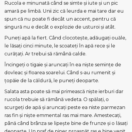
Rucola e minunată când se simte şi iute şi un pic
amară pe limbă. Unii zic că leurda e mai tare dar eu
spun că nu poate fi decât un accent, pentru că
singură nu e decât o explozie de usturoi şi atât.
Puneți apă la fiert. Când clocoteşte, adăugați ouăle,
le lăsați cinci minute, le scoateți în apă rece şi le
curățați. Ar trebui să rămână calde.
Încingeți o tigaie şi aruncați în ea niște semințe de
dovleac şi floarea soarelui. Când s-au rumenit şi
țopăie de la căldură, le puneți deoparte.
Salata asta poate să mai primească nişte ierburi dar
rucola trebuie să rămână vedeta. O spălați, o
scurgeți de apă şi aruncați peste ea niste parmezan
ras fin şi nişte emmental ras mai mare. Amestecați,
până când brânza se lipeşte bine de frunze şi o lăsați
deoparte. Un praf de piper proaspăt ras e bine venit.