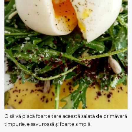
O să vă placă foarte tare această salată de primăvară
timpurie, e savuroasă şi foarte simplă.