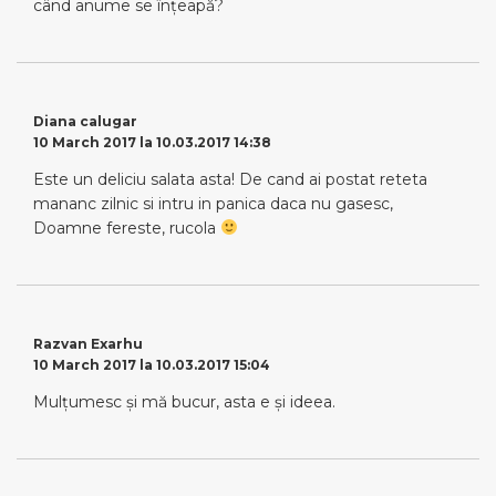
când anume se înţeapă?
Diana calugar
10 March 2017 la 10.03.2017 14:38
Este un deliciu salata asta! De cand ai postat reteta
mananc zilnic si intru in panica daca nu gasesc,
Doamne fereste, rucola
Razvan Exarhu
10 March 2017 la 10.03.2017 15:04
Mulțumesc şi mă bucur, asta e şi ideea.