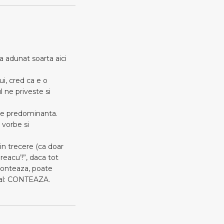
 adunat soarta aici
, cred ca e o
l ne priveste si
” e predominanta.
 vorbe si
 in trecere (ca doar
reacu’!”, daca tot
 conteaza, poate
dual: CONTEAZA.