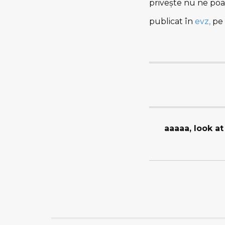
priveşte nu ne poate
publicat în
evz,
pe 
aaaaa, look at