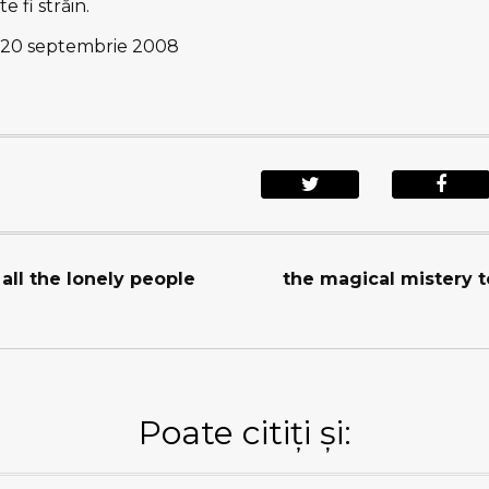
 fi străin.
20 septembrie 2008
 all the lonely people
the magical mistery t
Poate citiți și: