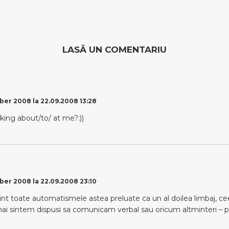
LASĂ UN COMENTARIU
er 2008 la 22.09.2008 13:28
lking about/to/ at me?:))
er 2008 la 22.09.2008 23:10
sint toate automatismele astea preluate ca un al doilea limbaj, c
ai sintem dispusi sa comunicam verbal sau oricum altminteri – p