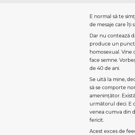
E normal să te simţi
de mesaje care îţi 
Dar nu contează da
produce un punct de
homosexual. Vine di
face semne. Vorbeş
de 40 de ani.
Se uită la mine, de
să se comporte norm
ameninţător. Exist
următorul deci. E 
venea cumva din dr
fericit.
Acest exces de feed