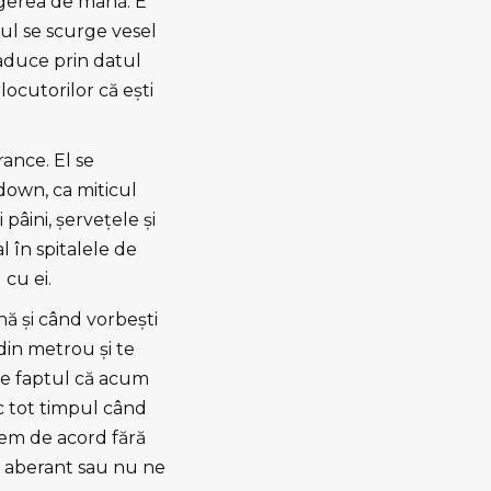
ngerea de mână. E
ul se scurge vesel
raduce prin datul
rlocutorilor că eşti
rance. El se
-down, ca miticul
pâini, şerveţele şi
l în spitalele de
 cu ei.
ă şi când vorbeşti
a din metrou şi te
are faptul că acum
c tot timpul când
tem de acord fără
e aberant sau nu ne