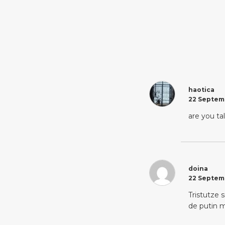
haotica
22 Septemb
are you ta
doina
22 Septemb
Tristutze 
de putin m