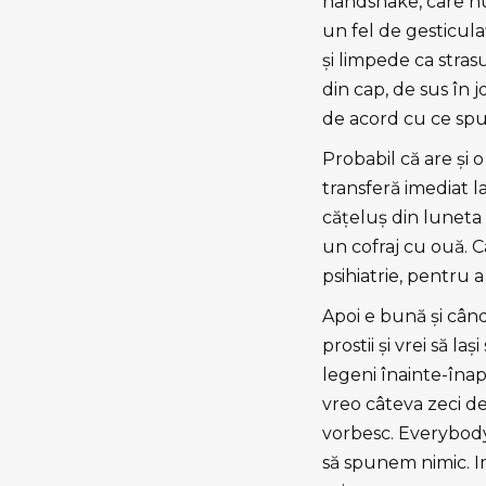
handshake, care nu
un fel de gesticul
şi limpede ca stras
din cap, de sus în jo
de acord cu ce spui,
Probabil că are şi 
transferă imediat la
căţeluş din luneta D
un cofraj cu ouă. Ca
psihiatrie, pentru a
Apoi e bună şi cân
prostii şi vrei să l
legeni înainte-înap
vreo câteva zeci d
vorbesc. Everybody
să spunem nimic. I