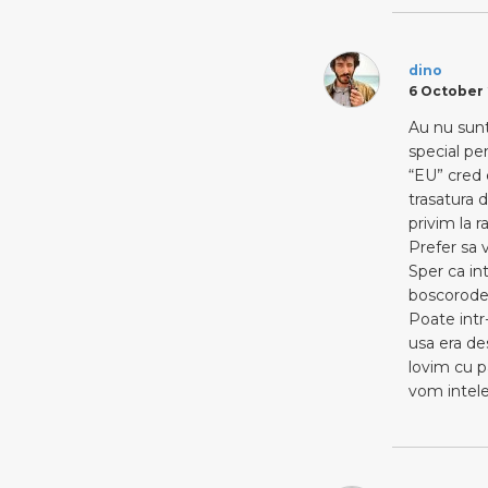
dino
6 October 
Au nu sunt
special pe
“EU” cred 
trasatura d
privim la r
Prefer sa 
Sper ca int
boscorodel
Poate intr-
usa era de
lovim cu p
vom intele