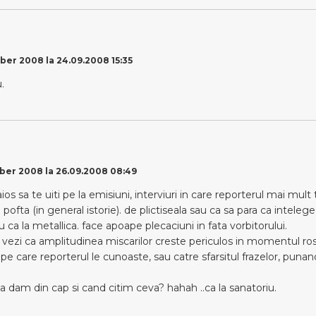
er 2008 la 24.09.2008 15:35
.
er 2008 la 26.09.2008 08:49
ios sa te uiti pe la emisiuni, interviuri in care reporterul mai mult t
pofta (in general istorie). de plictiseala sau ca sa para ca inteleg
 ca la metallica. face apoape plecaciuni in fata vorbitorului.
 vezi ca amplitudinea miscarilor creste periculos in momentul rost
e care reporterul le cunoaste, sau catre sfarsitul frazelor, punan
sa dam din cap si cand citim ceva? hahah ..ca la sanatoriu.