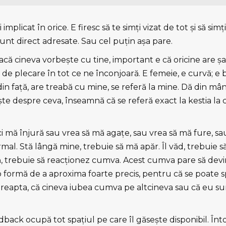
 implicat în orice. E firesc să te simţi vizat de tot şi să sim
sunt direct adresate. Sau cel puţin aşa pare.
că cineva vorbeşte cu tine, important e că oricine are ş
 plecare în tot ce ne înconjoară. E femeie, e curvă; e b
n faţă, are treabă cu mine, se referă la mine. Dă din mâ
te despre ceva, înseamnă că se referă exact la kestia la
ci mă înjură sau vrea să mă agaţe, sau vrea să mă fure, 
al. Stă lângă mine, trebuie să mă apăr. Îl văd, trebuie s
ă, trebuie să reacţionez cumva. Acest cumva pare să devi
o formă de a aproxima foarte precis, pentru că se poate 
eapta, că cineva iubea cumva pe altcineva sau că eu s
back ocupă tot spaţiul pe care îl găseşte disponibil. În