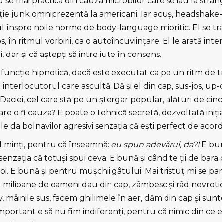
 se mai practică din cauza microbilor care se iau la strâ
aţie junk omniprezentă la americani. Iar acuş, headshake-
ul înspre noile norme de body-language mioritic. El se t
s, în ritmul vorbirii, ca o autoîncuviinţare. El le arată inte
 dar şi că aştepţi să intre iute în consens.
o funcţie hipnotică, dacă este executat ca pe un ritm de t
 interlocutorul care ascultă. Dă şi el din cap, sus-jos, up
aciei, cel care stă pe un ştergar popular, alături de cinci 
re o fi cauza? E poate o tehnică secretă, dezvoltată iniţia
 le da bolnavilor agresivi senzaţia că eşti perfect de acord
d minţi, pentru că înseamnă:
eu spun adevărul, da?!
E bun
aşi senzaţia că totuşi spui ceva. E bună şi când te ţii de bar
oi. E bună şi pentru muşchii gâtului. Mai tristuţ mi se p
e milioane de oameni dau din cap, zâmbesc şi râd nevroti
, mâinile sus, facem ghilimele în aer, dăm din cap şi sun
mportant e să nu fim indiferenţi, pentru că nimic din ce 