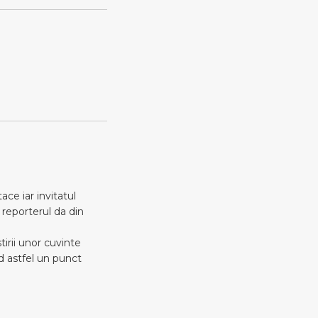
ace iar invitatul
e reporterul da din
irii unor cuvinte
d astfel un punct