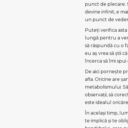
punct de plecare. Ş
devine infinit, e ma
un punct de vedere
Puteţi verifica ast
lungă pentru a veri
să răspundă cu o fa
eu aş vrea să ştii 
încerca să îmi spui
De aici porneşte pr
afla. Oricine are şa
metabolismului. Să 
observaţii, să core
este idealul oricăr
În acelaşi timp, lu
te implică şi te ob