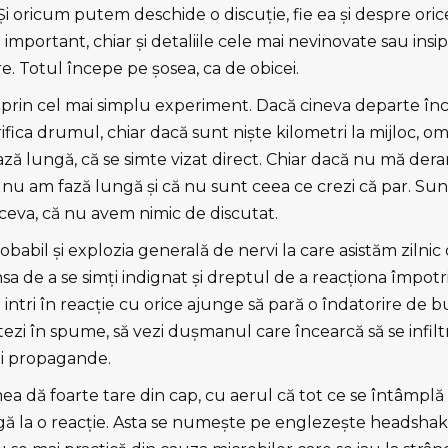
i oricum putem deschide o discuţie, fie ea şi despre orice
i important, chiar şi detaliile cele mai nevinovate sau insip
. Totul începe pe şosea, ca de obicei.
a prin cel mai simplu experiment. Dacă cineva departe în
fica drumul, chiar dacă sunt nişte kilometri la mijloc, om
ză lungă, că se simte vizat direct. Chiar dacă nu mă deran
că nu am fază lungă şi că nu sunt ceea ce crezi că par. Su
 ceva, că nu avem nimic de discutat.
obabil şi explozia generală de nervi la care asistăm ziln
nsa de a se simţi indignat şi dreptul de a reacţiona împotr
intri în reacţie cu orice ajunge să pară o îndatorire de bu
ctezi în spume, să vezi duşmanul care încearcă să se infil
ei propagande.
mea dă foarte tare din cap, cu aerul că tot ce se întâmplă î
ligă la o reacţie. Asta se numeşte pe englezeşte headshak