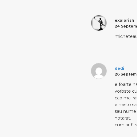
explorish
24 Septemb
micheteau
dedi
26 Septemb
e foarte ha
vorbste cu 
cap mai rau
e misto sa
sau nume p
hotarat.
cum ar fi 