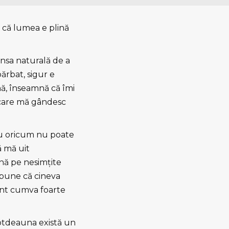
ţi că lumea e plină
ansa naturală de a
ărbat, sigur e
nă, înseamnă că îmi
 care mă gândesc
sau oricum nu poate
ă mă uit
nă pe nesimţite
spune că cineva
unt cumva foarte
totdeauna există un