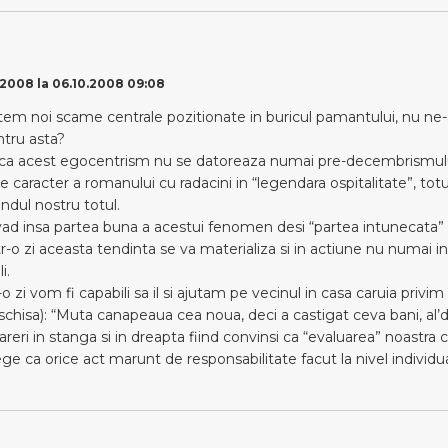
2008 la 06.10.2008 09:08
em noi scame centrale pozitionate in buricul pamantului, nu ne-a
ntru asta?
ca acest egocentrism nu se datoreaza numai pre-decembrismului
e caracter a romanului cu radacini in “legendara ospitalitate”, totu
andul nostru totul.
vad insa partea buna a acestui fenomen desi “partea intunecata
r-o zi aceasta tendinta se va materializa si in actiune nu numai in
i.
o zi vom fi capabili sa il si ajutam pe vecinul in casa caruia privim
schisa): “Muta canapeaua cea noua, deci a castigat ceva bani, al’d
areri in stanga si in dreapta fiind convinsi ca “evaluarea” noastra
ge ca orice act marunt de responsabilitate facut la nivel indivi