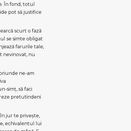
. În fond, totul
ide pot să justifice
cearcă scurt o fază
ul se simte obligat
jează farurile tale,
nt nevinovat, nu
ic oriunde ne-am
iva
n-simţ, să faci
treze pretutindeni
n jur te priveşte,
e, echivalentul lui