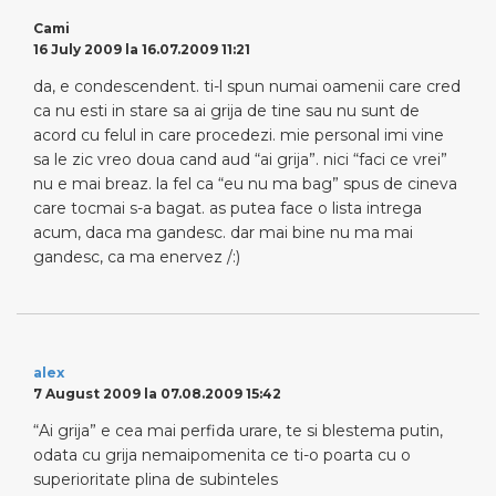
Cami
16 July 2009 la 16.07.2009 11:21
da, e condescendent. ti-l spun numai oamenii care cred
ca nu esti in stare sa ai grija de tine sau nu sunt de
acord cu felul in care procedezi. mie personal imi vine
sa le zic vreo doua cand aud “ai grija”. nici “faci ce vrei”
nu e mai breaz. la fel ca “eu nu ma bag” spus de cineva
care tocmai s-a bagat. as putea face o lista intrega
acum, daca ma gandesc. dar mai bine nu ma mai
gandesc, ca ma enervez /:)
alex
7 August 2009 la 07.08.2009 15:42
“Ai grija” e cea mai perfida urare, te si blestema putin,
odata cu grija nemaipomenita ce ti-o poarta cu o
superioritate plina de subinteles