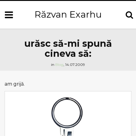
Răzvan Exarhu
urăsc să-mi spună
cineva să:
in
Blog
,
14.07.2009
am grijă.