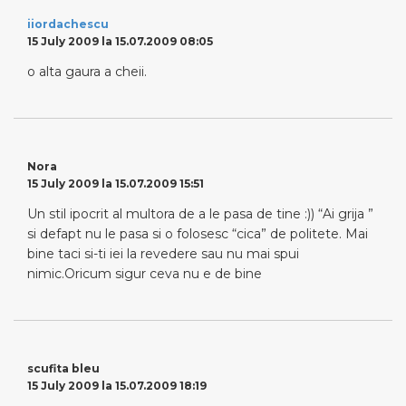
iiordachescu
15 July 2009 la 15.07.2009 08:05
o alta gaura a cheii.
Nora
15 July 2009 la 15.07.2009 15:51
Un stil ipocrit al multora de a le pasa de tine :)) “Ai grija ”
si defapt nu le pasa si o folosesc “cica” de politete. Mai
bine taci si-ti iei la revedere sau nu mai spui
nimic.Oricum sigur ceva nu e de bine
scufita bleu
15 July 2009 la 15.07.2009 18:19