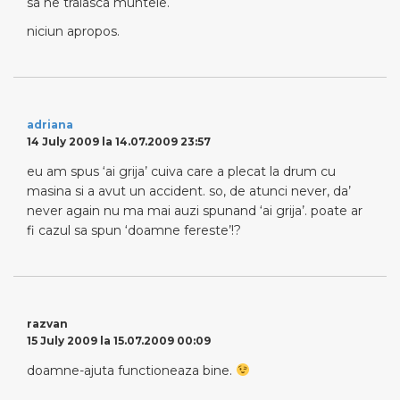
sa ne traiasca muntele.
niciun apropos.
adriana
14 July 2009 la 14.07.2009 23:57
eu am spus ‘ai grija’ cuiva care a plecat la drum cu
masina si a avut un accident. so, de atunci never, da’
never again nu ma mai auzi spunand ‘ai grija’. poate ar
fi cazul sa spun ‘doamne fereste’!?
razvan
15 July 2009 la 15.07.2009 00:09
doamne-ajuta functioneaza bine.