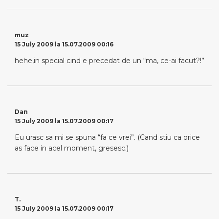
muz
15 July 2009 la 15.07.2009 00:16
hehe,in special cind e precedat de un “ma, ce-ai facut?!”
Dan
15 July 2009 la 15.07.2009 00:17
Eu urasc sa mi se spuna “fa ce vrei”. (Cand stiu ca orice
as face in acel moment, gresesc.)
T.
15 July 2009 la 15.07.2009 00:17