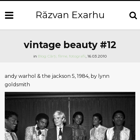
Răzvan Exarhu
vintage beauty #12
in
Blog
Cărți, filme, fotografii
,
16.03.2010
andy warhol & the jackson 5, 1984, by lynn
goldsmith