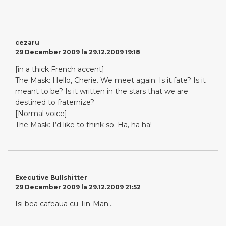
cezaru
29 December 2009 la 29.12.2009 19:18
[in a thick French accent]
The Mask: Hello, Cherie. We meet again. Is it fate? Is it
meant to be? Is it written in the stars that we are
destined to fraternize?
[Normal voice]
The Mask: I’d like to think so. Ha, ha ha!
Executive Bullshitter
29 December 2009 la 29.12.2009 21:52
Isi bea cafeaua cu Tin-Man…