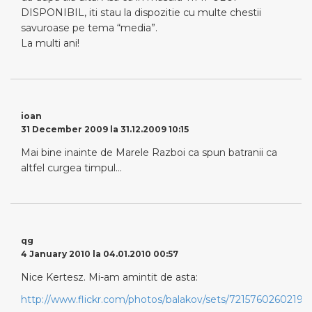
DISPONIBIL, iti stau la dispozitie cu multe chestii
savuroase pe tema “media”.
La multi ani!
ioan
31 December 2009 la 31.12.2009 10:15
Mai bine inainte de Marele Razboi ca spun batranii ca
altfel curgea timpul…
qg
4 January 2010 la 04.01.2010 00:57
Nice Kertesz. Mi-am amintit de asta:
http://www.flickr.com/photos/balakov/sets/72157602602191