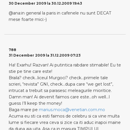
30 December 2009 la 30.12.2009 19:43
@ana:in general la paris in cafenele nu sunt DECAT
mese foarte mici:-)
788
31 December 2009 la 31.12.2009 07:23
Ha! Exarhu! Razvan! Ai putintica rabdare stimabile! Eu te
stie pe tine care este!
Braila? check…liceul Murgoci? check…primele tale
scrieri, “revista” GNI, check…dupa care “we get lost”,
intrucat a trebuit sa parasesc meleagurile mioritice.
Damn man! Ai devenit faimos care este…oh well…I
guess I’ll keep the money!
Baga mare pe
marius.moca@venetian.com.mo
Acuma eu sti ca esti faimos de celebru si ca vine multa
lume si fiecare vrea ceva si zice ca iti aduc inapoi maine
da dupa aia uita. Asa ca in masura TIMPULUI