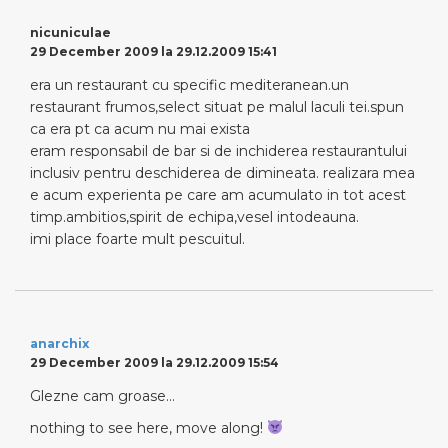
nicuniculae
29 December 2009 la 29.12.2009 15:41
era un restaurant cu specific mediteranean.un
restaurant frumos,select situat pe malul laculi tei.spun
ca era pt ca acum nu mai exista
eram responsabil de bar si de inchiderea restaurantului
inclusiv pentru deschiderea de dimineata. realizara mea
e acum experienta pe care am acumulato in tot acest
timp.ambitios,spirit de echipa,vesel intodeauna.
imi place foarte mult pescuitul.
anarchix
29 December 2009 la 29.12.2009 15:54
Glezne cam groase…
nothing to see here, move along!