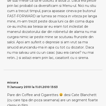
de sub mese ca sa le utilizez a doua zi. Daca era peste
prin lac probabil ca diversificam si Menu-ul. Nici nu stiu
cum a trecut timpul, parca apasase cineva pe butonul
FAST-FORWARD iar lumea se misca in viteza pe langa
mine, m-am trezit peste doua luni ca din coma dupa
ce-au inchis aia terasa iar eu eram tot inclestat de
manerul dozatorului dar din robinetul de alama nu mai
curgea nimic iar peste mine se scuturau frunzele din
salcii. Apoi am suferit o depresie si am vrut sa ma
sinucid aruncandu-ma in apa cu tot cu dozator. Daca
nu ma salvau unii cu un caiac (sau era canoe? nu mai
retin…) si astazi eram prin lac, casatorit cu o sirena.
mioara
11 January 2010 la 11.01.2010 13:53
Pare din Coffee and Cigarettes
desi Cate Blanchett
(cu care tipa din poza seamana) are un segment foarte
classy in film.