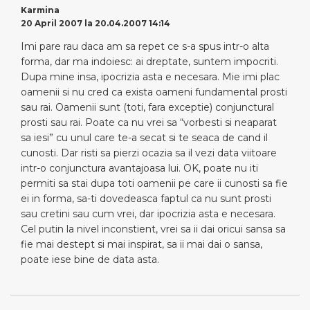
Karmina
20 April 2007 la 20.04.2007 14:14
Imi pare rau daca am sa repet ce s-a spus intr-o alta
forma, dar ma indoiesc: ai dreptate, suntem impocriti.
Dupa mine insa, ipocrizia asta e necesara. Mie imi plac
oamenii si nu cred ca exista oameni fundamental prosti
sau rai. Oamenii sunt (toti, fara exceptie) conjunctural
prosti sau rai. Poate ca nu vrei sa “vorbesti si neaparat
sa iesi” cu unul care te-a secat si te seaca de cand il
cunosti. Dar risti sa pierzi ocazia sa il vezi data viitoare
intr-o conjunctura avantajoasa lui. OK, poate nu iti
permiti sa stai dupa toti oamenii pe care ii cunosti sa fie
ei in forma, sa-ti dovedeasca faptul ca nu sunt prosti
sau cretini sau cum vrei, dar ipocrizia asta e necesara.
Cel putin la nivel inconstient, vrei sa ii dai oricui sansa sa
fie mai destept si mai inspirat, sa ii mai dai o sansa,
poate iese bine de data asta.