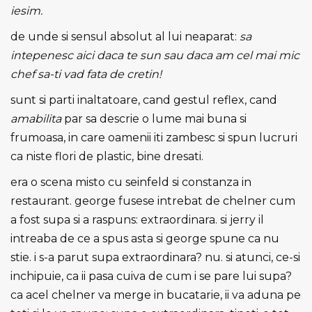
iesim.
de unde si sensul absolut al lui neaparat:
sa
intepenesc aici daca te sun sau daca am cel mai mic
chef sa-ti vad fata de cretin!
sunt si parti inaltatoare, cand gestul reflex, cand
amabilita
par sa descrie o lume mai buna si
frumoasa, in care oamenii iti zambesc si spun lucruri
ca niste flori de plastic, bine dresati.
era o scena misto cu seinfeld si constanza in
restaurant. george fusese intrebat de chelner cum
a fost supa si a raspuns: extraordinara. si jerry il
intreaba de ce a spus asta si george spune ca nu
stie. i s-a parut supa extraordinara? nu. si atunci, ce-si
inchipuie, ca ii pasa cuiva de cum i se pare lui supa?
ca acel chelner va merge in bucatarie, ii va aduna pe