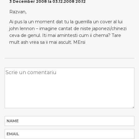
3 December 2008 la 03.12.2008 20:12
Razvan,
Ai pus la un moment dat tu la guerrilla un cover al lui
john lennon – imagine cantat de niste japonezi/chinezi
ceva de genul. Iti mai amintesti cum ii chema? Tare
mult ash vrea sa ii mai ascult. MErsi