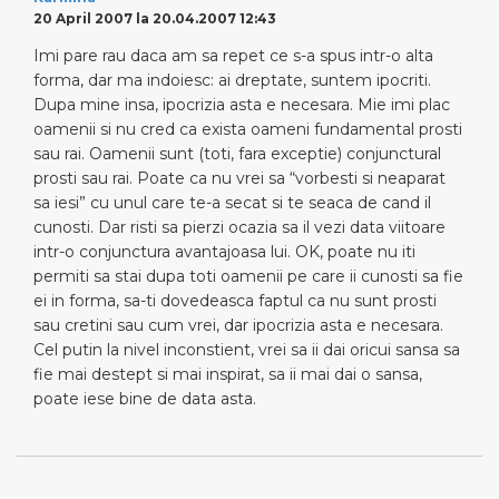
20 April 2007 la 20.04.2007 12:43
Imi pare rau daca am sa repet ce s-a spus intr-o alta
forma, dar ma indoiesc: ai dreptate, suntem ipocriti.
Dupa mine insa, ipocrizia asta e necesara. Mie imi plac
oamenii si nu cred ca exista oameni fundamental prosti
sau rai. Oamenii sunt (toti, fara exceptie) conjunctural
prosti sau rai. Poate ca nu vrei sa “vorbesti si neaparat
sa iesi” cu unul care te-a secat si te seaca de cand il
cunosti. Dar risti sa pierzi ocazia sa il vezi data viitoare
intr-o conjunctura avantajoasa lui. OK, poate nu iti
permiti sa stai dupa toti oamenii pe care ii cunosti sa fie
ei in forma, sa-ti dovedeasca faptul ca nu sunt prosti
sau cretini sau cum vrei, dar ipocrizia asta e necesara.
Cel putin la nivel inconstient, vrei sa ii dai oricui sansa sa
fie mai destept si mai inspirat, sa ii mai dai o sansa,
poate iese bine de data asta.