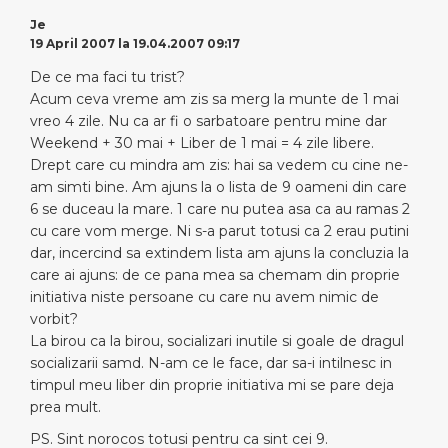
Je
19 April 2007 la 19.04.2007 09:17
De ce ma faci tu trist?
Acum ceva vreme am zis sa merg la munte de 1 mai
vreo 4 zile. Nu ca ar fi o sarbatoare pentru mine dar
Weekend + 30 mai + Liber de 1 mai = 4 zile libere.
Drept care cu mindra am zis: hai sa vedem cu cine ne-
am simti bine. Am ajuns la o lista de 9 oameni din care
6 se duceau la mare. 1 care nu putea asa ca au ramas 2
cu care vom merge. Ni s-a parut totusi ca 2 erau putini
dar, incercind sa extindem lista am ajuns la concluzia la
care ai ajuns: de ce pana mea sa chemam din proprie
initiativa niste persoane cu care nu avem nimic de
vorbit?
La birou ca la birou, socializari inutile si goale de dragul
socializarii samd. N-am ce le face, dar sa-i intilnesc in
timpul meu liber din proprie initiativa mi se pare deja
prea mult.
PS. Sint norocos totusi pentru ca sint cei 9.