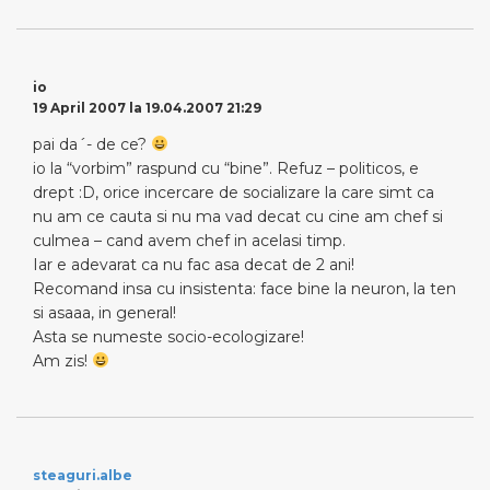
io
19 April 2007 la 19.04.2007 21:29
pai da´- de ce?
io la “vorbim” raspund cu “bine”. Refuz – politicos, e
drept :D, orice incercare de socializare la care simt ca
nu am ce cauta si nu ma vad decat cu cine am chef si
culmea – cand avem chef in acelasi timp.
Iar e adevarat ca nu fac asa decat de 2 ani!
Recomand insa cu insistenta: face bine la neuron, la ten
si asaaa, in general!
Asta se numeste socio-ecologizare!
Am zis!
steaguri.albe