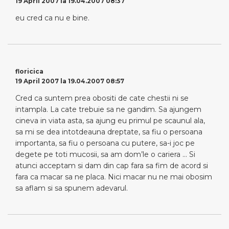
19 April 2007 la 19.04.2007 08:37
eu cred ca nu e bine.
floricica
19 April 2007 la 19.04.2007 08:57
Cred ca suntem prea obositi de cate chestii ni se
intampla. La cate trebuie sa ne gandim. Sa ajungem
cineva in viata asta, sa ajung eu primul pe scaunul ala,
sa mi se dea intotdeauna dreptate, sa fiu o persoana
importanta, sa fiu o persoana cu putere, sa-i joc pe
degete pe toti mucosii, sa am dom’le o cariera … Si
atunci acceptam si dam din cap fara sa fim de acord si
fara ca macar sa ne placa. Nici macar nu ne mai obosim
sa aflam si sa spunem adevarul.