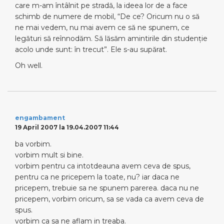
care m-am întâlnit pe stradă, la ideea lor de a face
schimb de numere de mobil, “De ce? Oricum nu o să
ne mai vedem, nu mai avem ce să ne spunem, ce
legături să reînnodăm. Să lăsăm amintirile din studenţie
acolo unde sunt: în trecut”. Ele s-au supărat.
Oh well.
engambament
19 April 2007 la 19.04.2007 11:44
ba vorbim.
vorbim mult si bine.
vorbim pentru ca intotdeauna avem ceva de spus,
pentru ca ne pricepem la toate, nu? iar daca ne
pricepem, trebuie sa ne spunem parerea. daca nu ne
pricepem, vorbim oricum, sa se vada ca avem ceva de
spus.
vorbim ca sa ne aflam in treaba.