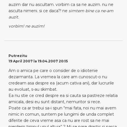
auzim dar nu ascultam. vorbim ca sa ne auzim. nu ne
asculta nimeni. si ce daca?! ne
simtem
bine ca ne-am
auzit.
vorbim
!
ne auzim
!
Putrezitu
19 April 2007 la 19.04.2007 20:15
Am o amica pe care o consider de o idiotenie
dezarmanta. La vremea la care am cunoscut-o nu
credeam asa despre ea (acum cativa ani), dar lucrurile
au evoluat, s-au skimbat.
Ea nu stie ce cred despre ea si cauta sa pastreze relatia
amicala, desi eu sunt distant, nemuritor si rece.
Poate ca ar trebui sa-i spun “mai fata, noi nu mai avem
nimic in comun, suntem pe lungimi de unda complet
diferite de ceva vreme asa ca nu are rost sa ne mai
pierdem timpul unul altuia” ? Mi se pare drastic si parca