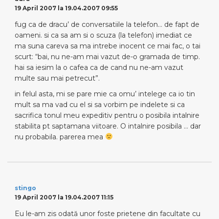
19 April 2007 la 19.04.2007 09:55
fug ca de dracu’ de conversatiile la telefon… de fapt de
oameni. si ca sa am si o scuza (la telefon) imediat ce
ma suna careva sa ma intrebe inocent ce mai fac, o tai
scurt: “bai, nu ne-am mai vazut de-o gramada de timp.
hai sa iesim la o cafea ca de cand nu ne-am vazut
multe sau mai petrecut”.
in felul asta, mi se pare mie ca omu’ intelege ca io tin
mult sa ma vad cu el si sa vorbim pe indelete si ca
sacrifica tonul meu expeditiv pentru o posibila intalnire
stabilita pt saptamana viitoare. O intalnire posibila … dar
nu probabila. parerea mea
stingo
19 April 2007 la 19.04.2007 11:15
Eu le-am zis odată unor foste prietene din facultate cu