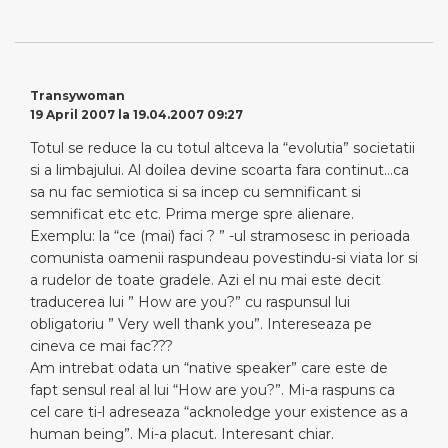
Transywoman
19 April 2007 la 19.04.2007 09:27
Totul se reduce la cu totul altceva la “evolutia” societatii
si a limbajului. Al doilea devine scoarta fara continut…ca
sa nu fac semiotica si sa incep cu semnificant si
semnificat etc etc. Prima merge spre alienare.
Exemplu: la “ce (mai) faci ? ” -ul stramosesc in perioada
comunista oamenii raspundeau povestindu-si viata lor si
a rudelor de toate gradele. Azi el nu mai este decit
traducerea lui ” How are you?” cu raspunsul lui
obligatoriu ” Very well thank you”. Intereseaza pe
cineva ce mai fac???
Am intrebat odata un “native speaker” care este de
fapt sensul real al lui “How are you?”. Mi-a raspuns ca
cel care ti-l adreseaza “acknoledge your existence as a
human being”. Mi-a placut. Interesant chiar.