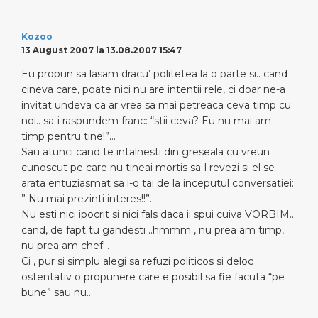
Kozoo
13 August 2007 la 13.08.2007 15:47
Eu propun sa lasam dracu’ politetea la o parte si.. cand
cineva care, poate nici nu are intentii rele, ci doar ne-a
invitat undeva ca ar vrea sa mai petreaca ceva timp cu
noi.. sa-i raspundem franc: “stii ceva? Eu nu mai am
timp pentru tine!”…
Sau atunci cand te intalnesti din greseala cu vreun
cunoscut pe care nu tineai mortis sa-l revezi si el se
arata entuziasmat sa i-o tai de la inceputul conversatiei:
” Nu mai prezinti interes!!”…
Nu esti nici ipocrit si nici fals daca ii spui cuiva VORBIM…
cand, de fapt tu gandesti ..hmmm , nu prea am timp,
nu prea am chef…
Ci , pur si simplu alegi sa refuzi politicos si deloc
ostentativ o propunere care e posibil sa fie facuta “pe
bune” sau nu..