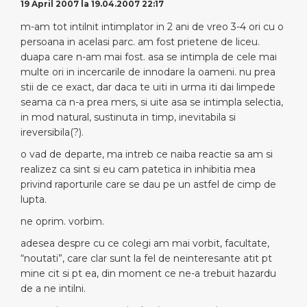
19 April 2007 la 19.04.2007 22:17
m-am tot intilnit intimplator in 2 ani de vreo 3-4 ori cu o
persoana in acelasi parc. am fost prietene de liceu.
duapa care n-am mai fost. asa se intimpla de cele mai
multe ori in incercarile de innodare la oameni. nu prea
stii de ce exact, dar daca te uiti in urma iti dai limpede
seama ca n-a prea mers, si uite asa se intimpla selectia,
in mod natural, sustinuta in timp, inevitabila si
ireversibila(?).
o vad de departe, ma intreb ce naiba reactie sa am si
realizez ca sint si eu cam patetica in inhibitia mea
privind raporturile care se dau pe un astfel de cimp de
lupta.
ne oprim. vorbim.
adesea despre cu ce colegi am mai vorbit, facultate,
“noutati”, care clar sunt la fel de neinteresante atit pt
mine cit si pt ea, din moment ce ne-a trebuit hazardu
de a ne intilni.