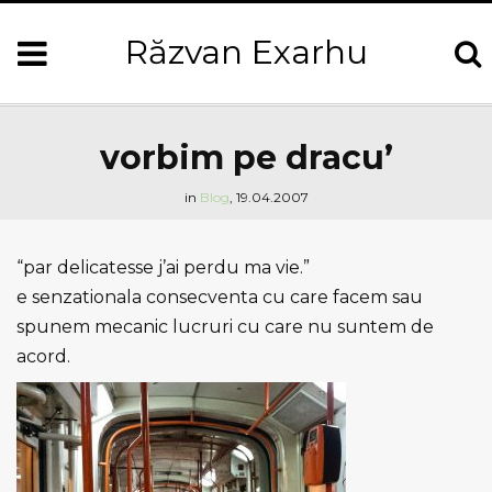
Răzvan Exarhu
vorbim pe dracu’
in
Blog
,
19.04.2007
“par delicatesse j’ai perdu ma vie.”
e senzationala consecventa cu care facem sau
spunem mecanic lucruri cu care nu suntem de
acord.