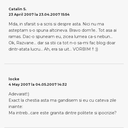
Catalin S.
23 April 2007 la 23.04.2007 15:54
Mda, in sfarsit s-a scris si despre asta. Nici nu ma
asteptam s-o spuna altcineva. Bravo dom’le.. Tot asa ai
ramas. Dac-o spuneam eu, zicea lumea ca-s nebun…
Ok, Razvane… dar sa stii ca tot n-o sa-mi fac blog doar
dintr-atata lucru… Ah, era sa uit… VORBIM !! :))
locke
4 May 2007 la 04.05.2007 14:32
Adevarat!:)
Exact la chestia asta ma gandisem si eu cu cateva zile
inainte:
Ma intreb…care este granita dintre politete si ipocrizie?