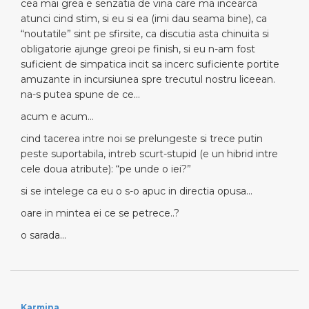
cea mai grea e senzatia de vina care ma incearca
atunci cind stim, si eu si ea (imi dau seama bine), ca
“noutatile” sint pe sfirsite, ca discutia asta chinuita si
obligatorie ajunge greoi pe finish, si eu n-am fost
suficient de simpatica incit sa incerc suficiente portite
amuzante in incursiunea spre trecutul nostru liceean.
na-s putea spune de ce…
acum e acum…
cind tacerea intre noi se prelungeste si trece putin
peste suportabila, intreb scurt-stupid (e un hibrid intre
cele doua atribute): “pe unde o iei?”
si se intelege ca eu o s-o apuc in directia opusa…
oare in mintea ei ce se petrece..?
o sarada…
Karmina