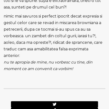
toti si le va spune: supa e extraordinara, tineti-o tot
asa, sunteti pe drumul cel bun?!
nimic mai savuros si perfect ipocrit decat expresia si
gestul celor care se revad in miscarea browniana a
petrecerii, dupa ce tocmai si-au spus ca au sa
vorbeasca. un zambet din coltul gurii, iarasi tu?!,
aoleo, daca ma opreste?!, ridicat de sprancene, care
traduc cam asa amabilitatea falsa exprimata
anterior:
nu te apropia de mine, nu vorbesc cu tine, din
moment ce am convenit ca vorbim!