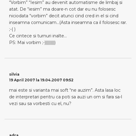
“Vorbim” “Iesim” au devenit automatisme de limbaj si
atat. De “iesim” ma doare-n cot dar eu nu folosesc
niciodata “vorbim” decit atunci cind cred in el si cind
inseamna comunicam…(Asta inseamna ca il folosesc rar.
;-( )
Ce cintece si turnuri inalte…
PS: Mai vorbim ;-)))))))))
silvia
19 April 2007 la 19.04.2007 09:52
mai este si varianta mai soft “ne auzim”. Asta lasa loc
de interpretari pentru ca poti sa auzi un om si fara sa-l
vezi sau sa vorbesti cu el, nu?
adra