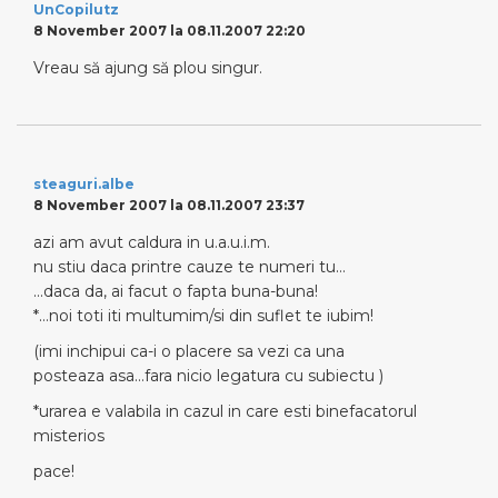
UnCopilutz
8 November 2007 la 08.11.2007 22:20
Vreau să ajung să plou singur.
steaguri.albe
8 November 2007 la 08.11.2007 23:37
azi am avut caldura in u.a.u.i.m.
nu stiu daca printre cauze te numeri tu…
…daca da, ai facut o fapta buna-buna!
*…noi toti iti multumim/si din suflet te iubim!
(imi inchipui ca-i o placere sa vezi ca una
posteaza asa…fara nicio legatura cu subiectu )
*urarea e valabila in cazul in care esti binefacatorul
misterios
pace!