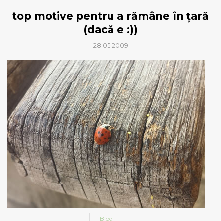
top motive pentru a rămâne în ţară
(dacă e :))
28.05.2009
Blog