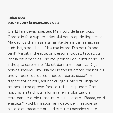
iulian leca
9 June 2007 la 09.06.2007 02:51
Ora 12 fara ceva, noaptea. Ma intorc de la serviciu.
Opresc in fata supermarketului non-stop de linga casa.
Ma dau jos din masina si inainte de a intra in magazin
aud: “bai, alooo! bai …!” Nu ma intorc. Din nou: “alooo,
baiii!” Ma uit in dreapta, un personaj ciudat, tatuat, cu
lant la git, negricios – scuze, probabil de la intuneric – se
indreapta spre mine. Ma uit dar nu ma opresc. Deja
nervos, individul imi urla pe un ton infiorator: “da baiii cu
tine vorbesc, da, da, cu tineee, steai asheaaa!” Imi
dispare tot calmul, adunat cu greu intr-o zi lunga de
munca, si ma opresc, fara, totusi, a-i raspunde. Omul
noptii isi arata chipul la lumina felinarului. Era un
cetatean de etnie roma, nu ma inselasem. “Baaaa, ce zi
e astazi?” Fuck!, imi spun, am dat-o pe … Trebuie sa
platesc eu pacatele presedintelui cu pasarica si alte