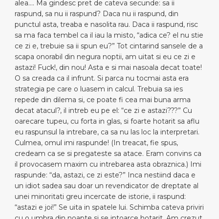
alea…. Ma gindesc pret de cateva secunde: sa ii
raspund, sa nu ii raspund? Daca nu ii raspund, din
punctul asta, treaba e nasolita rau. Daca ii raspund, risc
sa ma faca tembel ca il iau la misto, “adica ce? el nu stie
ce zi e, trebuie sa ii spun eu?” Tot cintarind sansele de a
scapa onorabil din negura noptii, am uitat si eu ce zi e
astazi! Fuck!, din nou! Asta e si mai nasoala decat toate!
O sa creada ca il infrunt. Si parca nu tocmai asta era
strategia pe care o luasem in calcul. Trebuia sa ies
repede din dilema si, ce poate fi cea mai buna arma
decat atacul?, il intreb eu pe el: “ce zi e astazi???” Cu
oarecare tupeu, cu forta in glas, si foarte hotarit sa aflu
eu raspunsul la intrebare, ca sa nu las loc la interpretari.
Culmea, omul imi raspunde! (In treacat, fie spus,
credeam ca se si pregateste sa atace. Eram convins ca
il provocasem maxim cu intrebarea asta obraznica.) Imi
raspunde: “da, astazi, ce zi este?” Inca nestiind daca e
un idiot sadea sau doar un revendicator de dreptate al
unei minoritati greu incercate de istorie, ii raspund:
“astazi e joi!” Se uita in spatele lui. Schimba cateva priviri
cu o umbra din noapte si se intoarce hotarit. Am crezut