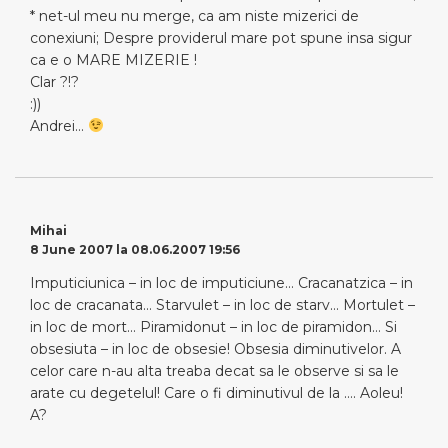
* net-ul meu nu merge, ca am niste mizerici de
conexiuni; Despre providerul mare pot spune insa sigur
ca e o MARE MIZERIE !
Clar ?!?
:))
Andrei…
Mihai
8 June 2007 la 08.06.2007 19:56
Imputiciunica – in loc de imputiciune… Cracanatzica – in
loc de cracanata… Starvulet – in loc de starv… Mortulet –
in loc de mort… Piramidonut – in loc de piramidon… Si
obsesiuta – in loc de obsesie! Obsesia diminutivelor. A
celor care n-au alta treaba decat sa le observe si sa le
arate cu degetelul! Care o fi diminutivul de la …. Aoleu!
A?