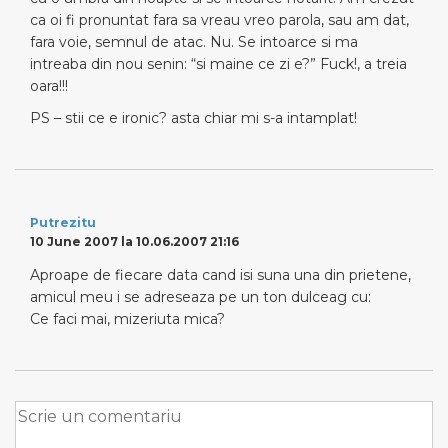
ca oi fi pronuntat fara sa vreau vreo parola, sau am dat,
fara voie, semnul de atac. Nu. Se intoarce si ma
intreaba din nou senin: “si maine ce zi e?” Fuck!, a treia
oara!!!
PS – stii ce e ironic? asta chiar mi s-a intamplat!
Putrezitu
10 June 2007 la 10.06.2007 21:16
Aproape de fiecare data cand isi suna una din prietene,
amicul meu i se adreseaza pe un ton dulceag cu:
Ce faci mai, mizeriuta mica?