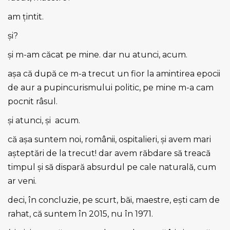
am ţintit.
şi?
şi m-am căcat pe mine. dar nu atunci, acum.
aşa că după ce m-a trecut un fior la amintirea epocii
de aur a pupincurismului politic, pe mine m-a cam
pocnit râsul.
şi atunci, şi acum.
că aşa suntem noi, românii, ospitalieri, şi avem mari
aşteptări de la trecut! dar avem răbdare să treacă
timpul şi să dispară absurdul pe cale naturală, cum
ar veni.
deci, în concluzie, pe scurt, băi, maestre, eşti cam de
rahat, că suntem în 2015, nu în 1971.