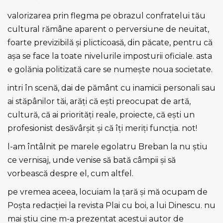
valorizarea prin flegma pe obrazul confratelui tău
cultural rămâne aparent o perversiune de neuitat,
foarte previzibilă şi plicticoasă, din păcate, pentru că
aşa se face la toate nivelurile imposturii oficiale. asta
e golănia politizată care se numeşte noua societate.
intri în scenă, dai de pământ cu inamicii personali sau
ai stăpânilor tăi, arăți că eşti preocupat de artă,
cultură, că ai priorități reale, proiecte, că eşti un
profesionist desăvârşit şi că îți meriți funcția. not!
l-am întâlnit pe marele egolatru Breban la nu ştiu
ce vernisaj, unde venise să bată câmpii şi să
vorbească despre el, cum altfel.
pe vremea aceea, locuiam la ţară şi mă ocupam de
Poşta redacţiei la revista Plai cu boi, a lui Dinescu. nu
mai ştiu cine m-a prezentat acestui autor de