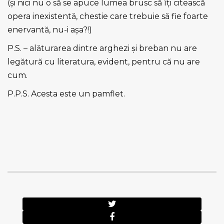
(şi nici nu o să se apuce lumea brusc să îţi citească
opera inexistentă, chestie care trebuie să fie foarte
enervantă, nu-i aşa?!)
P.S. – alăturarea dintre arghezi şi breban nu are
legătură cu literatura, evident, pentru că nu are
cum.
P.P.S. Acesta este un pamflet.