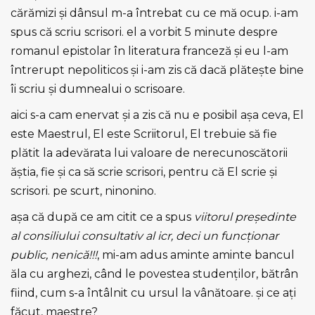
cărămizi şi dânsul m-a întrebat cu ce mă ocup. i-am
spus că scriu scrisori. el a vorbit 5 minute despre
romanul epistolar în literatura franceză şi eu l-am
întrerupt nepoliticos şi i-am zis că dacă plăteşte bine
îi scriu şi dumnealui o scrisoare.
aici s-a cam enervat şi a zis că nu e posibil aşa ceva, El
este Maestrul, El este Scriitorul, El trebuie să fie
plătit la adevărata lui valoare de nerecunoscătorii
ăştia, fie şi ca să scrie scrisori, pentru că El scrie şi
scrisori. pe scurt, ninonino.
aşa că după ce am citit ce a spus
viitorul preşedinte
al consiliului consultativ al icr, deci un funcţionar
public, nenică!!!
, mi-am adus aminte aminte bancul
ăla cu arghezi, când le povestea studenţilor, bătrân
fiind, cum s-a întâlnit cu ursul la vânătoare. şi ce aţi
făcut, maestre?