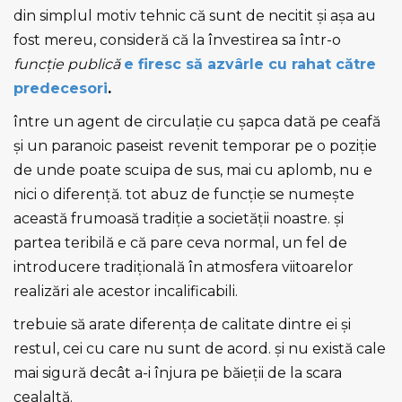
din simplul motiv tehnic că sunt de necitit şi aşa au
fost mereu, consideră că la învestirea sa într-o
funcţie publică
e firesc să azvârle cu rahat către
predecesori
.
între un agent de circulaţie cu şapca dată pe ceafă
şi un
paranoic paseist revenit temporar pe o poziţie
de unde poate scuipa de sus, mai cu aplomb, nu e
nici o diferenţă. tot abuz de funcţie se numeşte
această frumoasă tradiţie a societăţii noastre. şi
partea teribilă e că pare ceva normal, un fel de
introducere tradiţională în atmosfera viitoarelor
realizări ale acestor incalificabili.
trebuie să arate diferenţa de calitate dintre ei şi
restul, cei cu care nu sunt de acord. şi nu există cale
mai sigură decât a-i înjura pe băieţii de la scara
cealaltă.