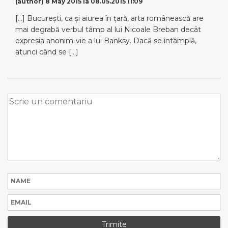
(author)
8 May 2015 la 08.05.2015 11:09
[…] Bucureşti, ca şi aiurea în ţară, arta românească are
mai degrabă verbul tâmp al lui Nicoale Breban decât
expresia anonim-vie a lui Banksy. Dacă se întâmplă,
atunci când se […]