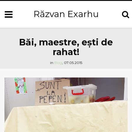
Răzvan Exarhu
Băi, maestre, eşti de
rahat!
in
Blog
,
07.05.2015