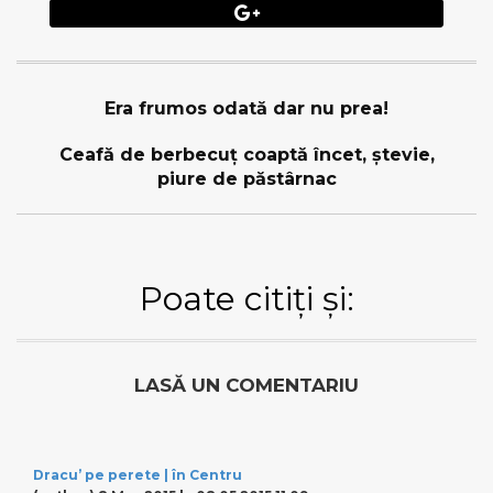
Era frumos odată dar nu prea!
Ceafă de berbecuţ coaptă încet, ştevie,
piure de păstârnac
Poate citiți și:
LASĂ UN COMENTARIU
Dracu’ pe perete | în Centru