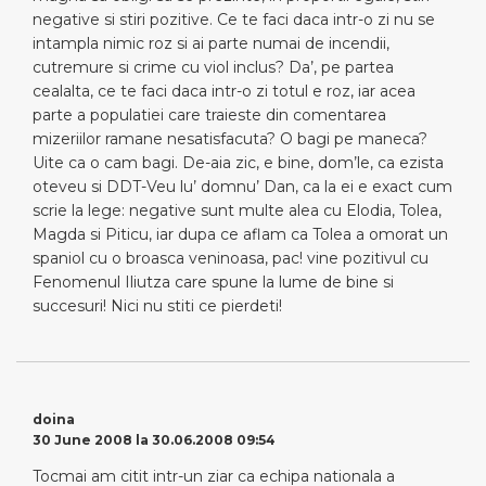
negative si stiri pozitive. Ce te faci daca intr-o zi nu se
intampla nimic roz si ai parte numai de incendii,
cutremure si crime cu viol inclus? Da’, pe partea
cealalta, ce te faci daca intr-o zi totul e roz, iar acea
parte a populatiei care traieste din comentarea
mizeriilor ramane nesatisfacuta? O bagi pe maneca?
Uite ca o cam bagi. De-aia zic, e bine, dom’le, ca ezista
oteveu si DDT-Veu lu’ domnu’ Dan, ca la ei e exact cum
scrie la lege: negative sunt multe alea cu Elodia, Tolea,
Magda si Piticu, iar dupa ce aflam ca Tolea a omorat un
spaniol cu o broasca veninoasa, pac! vine pozitivul cu
Fenomenul Iliutza care spune la lume de bine si
succesuri! Nici nu stiti ce pierdeti!
doina
30 June 2008 la 30.06.2008 09:54
Tocmai am citit intr-un ziar ca echipa nationala a