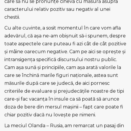
care să nu se pronunţe cineva cu măsură asupra
caracterului relativ pozitiv sau negativ al unei
chestii.
Cu alte cuvinte, a sosit momentul în care vom afla
adevărul, că aşa ne-am obişnuit să-i spunem, despre
toate aspectele care puteau fi azi cât de cât pozitive
şi mâine oarecum negative. Cam pe aici se opreşte şi
intransigenţa specifică discursului nostru public.
Cam aşa sună şi principiile, cam aşa arată valorile la
care se închină marile figuri naţionale, astea sunt
măsurile după care se judecă, de aici pornesc
criteriile de evaluare şi prejudecăţile noastre de tipi
care-şi fac vacanţa în insule ca să poată să arunce
doza de bere din mersul maşinii – fapt care poate fi
chiar pozitiv dacă nu loveşte pe nimeni.
La meciul Olanda – Rusia, am remarcat un pasaj din