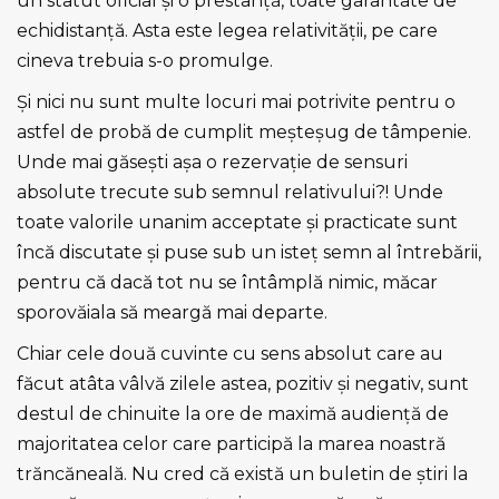
un statut oficial şi o prestanţă, toate garantate de
echidistanţă. Asta este legea relativităţii, pe care
cineva trebuia s-o promulge.
Şi nici nu sunt multe locuri mai potrivite pentru o
astfel de probă de cumplit meşteşug de tâmpenie.
Unde mai găseşti aşa o rezervaţie de sensuri
absolute trecute sub semnul relativului?! Unde
toate valorile unanim acceptate şi practicate sunt
încă discutate şi puse sub un isteţ semn al întrebării,
pentru că dacă tot nu se întâmplă nimic, măcar
sporovăiala să meargă mai departe.
Chiar cele două cuvinte cu sens absolut care au
făcut atâta vâlvă zilele astea, pozitiv şi negativ, sunt
destul de chinuite la ore de maximă audienţă de
majoritatea celor care participă la marea noastră
trăncăneală. Nu cred că există un buletin de ştiri la