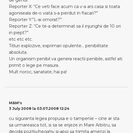
de genul:
Reporter X: “Ce veti face acum ca v-a ars casa si toata
agoniseala de-o viata s-a pierdut in flacari?”
Reporter Y:”L-ai omorat?”
Reporter Z: “Ce te-a determinat sa il injunghii de 10 ori
in piept?”
etc etc etc.
Titluri explozive, exprimari opulente… penibilitate
absoluta.
Un organism penibil va genera reactii penibile, astfel ati
primit o lege pe masura.
Mult noroc, sanatate, hai pa!
M&M's
3 July 2008 la 03.07.2008 12:24
cu siguranta legea propusa e o tampenie – cine ar sta
sa urmareasca tot, si sa se erijeze in Mare Arbitru, sa
decida pozitiv/negativ si-apoi sa trimita amenzi la