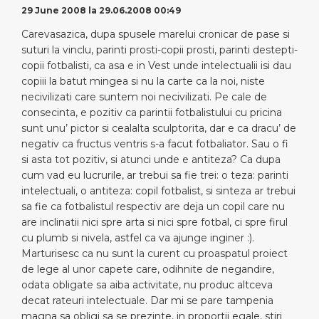
29 June 2008 la 29.06.2008 00:49
Carevasazica, dupa spusele marelui cronicar de pase si
suturi la vinclu, parinti prosti-copii prosti, parinti destepti-
copii fotbalisti, ca asa e in Vest unde intelectualii isi dau
copiii la batut mingea si nu la carte ca la noi, niste
necivilizati care suntem noi necivilizati. Pe cale de
consecinta, e pozitiv ca parintii fotbalistului cu pricina
sunt unu’ pictor si cealalta sculptorita, dar e ca dracu’ de
negativ ca fructus ventris s-a facut fotbaliator. Sau o fi
si asta tot pozitiv, si atunci unde e antiteza? Ca dupa
cum vad eu lucrurile, ar trebui sa fie trei: o teza: parinti
intelectuali, o antiteza: copil fotbalist, si sinteza ar trebui
sa fie ca fotbalistul respectiv are deja un copil care nu
are inclinatii nici spre arta si nici spre fotbal, ci spre firul
cu plumb si nivela, astfel ca va ajunge inginer :).
Marturisesc ca nu sunt la curent cu proaspatul proiect
de lege al unor capete care, odihnite de negandire,
odata obligate sa aiba activitate, nu produc altceva
decat rateuri intelectuale. Dar mi se pare tampenia
magna sa obligi sa se prezinte, in proportii egale, stiri