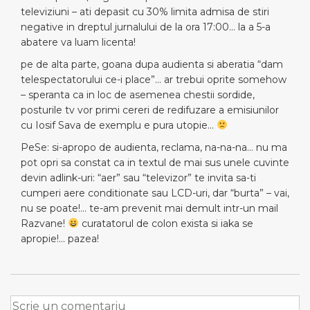
televiziuni – ati depasit cu 30% limita admisa de stiri
negative in dreptul jurnalului de la ora 17:00… la a 5-a
abatere va luam licenta!
pe de alta parte, goana dupa audienta si aberatia “dam
telespectatorului ce-i place”… ar trebui oprite somehow
– speranta ca in loc de asemenea chestii sordide,
posturile tv vor primi cereri de redifuzare a emisiunilor
cu Iosif Sava de exemplu e pura utopie…
PeSe: si-apropo de audienta, reclama, na-na-na… nu ma
pot opri sa constat ca in textul de mai sus unele cuvinte
devin adlink-uri: “aer” sau “televizor” te invita sa-ti
cumperi aere conditionate sau LCD-uri, dar “burta” – vai,
nu se poate!… te-am prevenit mai demult intr-un mail
Razvane!
curatatorul de colon exista si iaka se
apropie!… pazea!