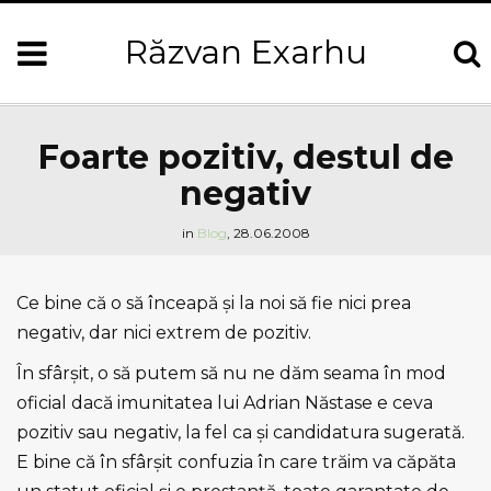
Răzvan Exarhu
Foarte pozitiv, destul de
negativ
in
Blog
,
28.06.2008
Ce bine că o să înceapă şi la noi să fie nici prea
negativ, dar nici extrem de pozitiv.
În sfârşit, o să putem să nu ne dăm seama în mod
oficial dacă imunitatea lui Adrian Năstase e ceva
pozitiv sau negativ, la fel ca şi candidatura sugerată.
E bine că în sfârşit confuzia în care trăim va căpăta