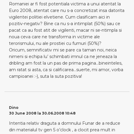
Romaniei ar fi fost potentiala victima a unui atentat la
Euro 2008, atentat care nu s-a concretizat insa datorita
vigilentei politiei elvetiene. Cum clasificam aici in
pozitiv-negativ? Bine ca nu s-a intimplat (50%) sau ce
pacat ca au fost atit de vigilenti, macar ni se-ntimpla si
noua ceva care ne transforma in victime ale
terorismului, nu ale prostiei cu fumuri (50%)?
Oricum, semnificativ mi se pare ca taman noi, neica
nimeni si echipa lu’ schimbati imnul ca ne jeneaza la
dribling am fost la un pas de prima pagina…bineinteles,
am ratat si asta, ca si calificarea…suerte, mi amor, vorba
campioanei :-), suta la suta pozitiva!
Dino
30 June 2008 la 30.06.2008 10:48
Intentia relativ draguta a domnului Funar de a reduce
din materialul tv gen 5 o’clock , a clocit prea mult in