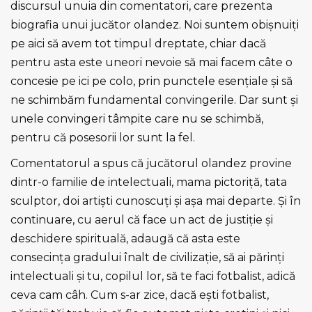
discursul unuia din comentatori, care prezenta
biografia unui jucător olandez. Noi suntem obişnuiţi
pe aici să avem tot timpul dreptate, chiar dacă
pentru asta este uneori nevoie să mai facem câte o
concesie pe ici pe colo, prin punctele esenţiale şi să
ne schimbăm fundamental convingerile. Dar sunt şi
unele convingeri tâmpite care nu se schimbă,
pentru că posesorii lor sunt la fel.
Comentatorul a spus că jucătorul olandez provine
dintr-o familie de intelectuali, mama pictoriţă, tata
sculptor, doi artişti cunoscuţi şi aşa mai departe. Şi în
continuare, cu aerul că face un act de justiţie şi
deschidere spirituală, adaugă că asta este
consecinţa gradului înalt de civilizaţie, să ai părinţi
intelectuali şi tu, copilul lor, să te faci fotbalist, adică
ceva cam câh. Cum s-ar zice, dacă eşti fotbalist,