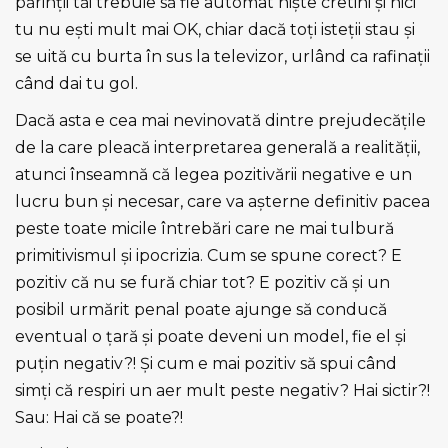
părinţii tăi trebuie să fie automat nişte cretini şi nici
tu nu eşti mult mai OK, chiar dacă toţi isteţii stau şi
se uită cu burta în sus la televizor, urlând ca rafinaţii
când dai tu gol.
Dacă asta e cea mai nevinovată dintre prejudecăţile
de la care pleacă interpretarea generală a realităţii,
atunci înseamnă că legea pozitivării negative e un
lucru bun şi necesar, care va aşterne definitiv pacea
peste toate micile întrebări care ne mai tulbură
primitivismul şi ipocrizia. Cum se spune corect? E
pozitiv că nu se fură chiar tot? E pozitiv că şi un
posibil urmărit penal poate ajunge să conducă
eventual o ţară şi poate deveni un model, fie el şi
puţin negativ?! Şi cum e mai pozitiv să spui când
simţi că respiri un aer mult peste negativ? Hai sictir?!
Sau: Hai că se poate?!