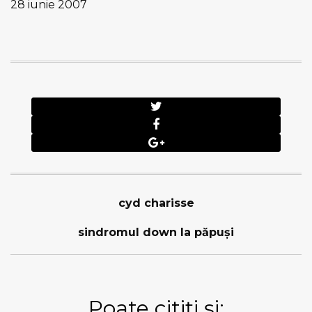
28 iunie 2007
cyd charisse
sindromul down la păpuşi
Poate citiți și: