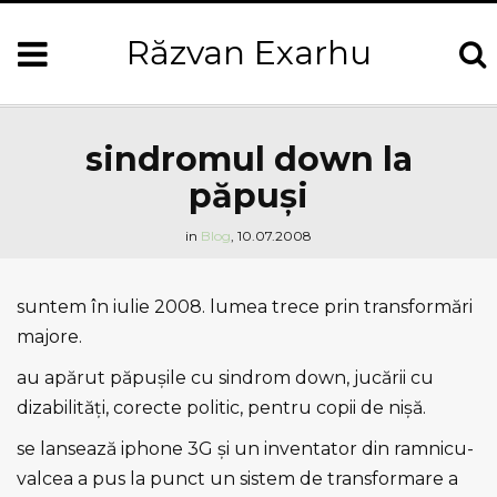
Răzvan Exarhu
sindromul down la
păpuşi
in
Blog
,
10.07.2008
suntem în iulie 2008. lumea trece prin transformări
majore.
au apărut păpuşile cu sindrom down, jucării cu
dizabilităţi, corecte politic, pentru copii de nişă.
se lansează iphone 3G şi un inventator din ramnicu-
valcea a pus la punct un sistem de transformare a