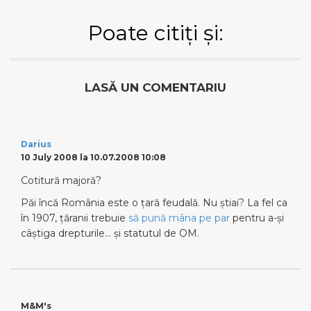
Poate citiți și:
LASĂ UN COMENTARIU
Darius
10 July 2008 la 10.07.2008 10:08
Cotitură majoră?
Păi încă România este o ţară feudală. Nu ştiai? La fel ca
în 1907, ţăranii trebuie
să pună mâna pe par
pentru a-şi
câştiga drepturile… şi statutul de OM.
M&M's