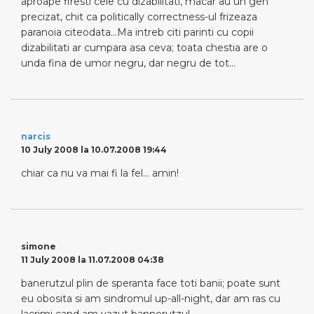
aproape firesti cele cu dizabilitati, macar au un gen
precizat, chit ca politically correctness-ul frizeaza
paranoia citeodata…Ma intreb citi parinti cu copii
dizabilitati ar cumpara asa ceva; toata chestia are o
unda fina de umor negru, dar negru de tot…
narcis
10 July 2008 la 10.07.2008 19:44
chiar ca nu va mai fi la fel… amin!
simone
11 July 2008 la 11.07.2008 04:38
banerutzul plin de speranta face toti banii; poate sunt
eu obosita si am sindromul up-all-night, dar am ras cu
lacrimi cand am vazut bannerutzul.