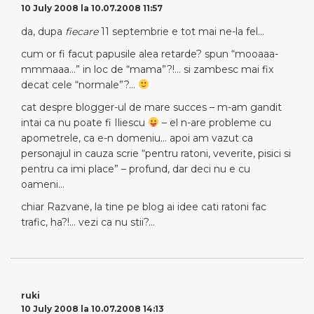
10 July 2008 la 10.07.2008 11:57
da, dupa
fiecare
11 septembrie e tot mai ne-la fel…
cum or fi facut papusile alea retarde? spun “mooaaa-
mmmaaa…” in loc de “mama”?!… si zambesc mai fix
decat cele “normale”?…
cat despre blogger-ul de mare succes – m-am gandit
intai ca nu poate fi Iliescu
– el n-are probleme cu
apometrele, ca e-n domeniu… apoi am vazut ca
personajul in cauza scrie “pentru ratoni, veverite, pisici si
pentru ca imi place” – profund, dar deci nu e cu
oameni…
chiar Razvane, la tine pe blog ai idee cati ratoni fac
trafic, ha?!… vezi ca nu stii?…
ruki
10 July 2008 la 10.07.2008 14:13