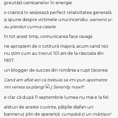
greutăţii camioanelor în energie.
o crainică tv sesizează perfect relativitatea generală
şi spune despre victimele unui incendiu:
oamenii şi-
au pierdut cumva casele.
în tot acest timp, comunicarea face ravagii.
ne apropiem de o cotitură majoră, acum cand nici
nu ştim cum au trecut 101 ani de la răscoala din
1907.
un blogger de succes din românia a rupt tăcerea:
Cand am aflat ieri ca trebuie sa imi pun apometre
imi venea sa plang!
Serenity now!!!
e clar că după 11 septembrie lumea nu mai e la fel.
alături de aceste cuvinte, pâlpîie diafan un
banneruţ plin de speranţă:
cumpără-ţi un mărţişor!