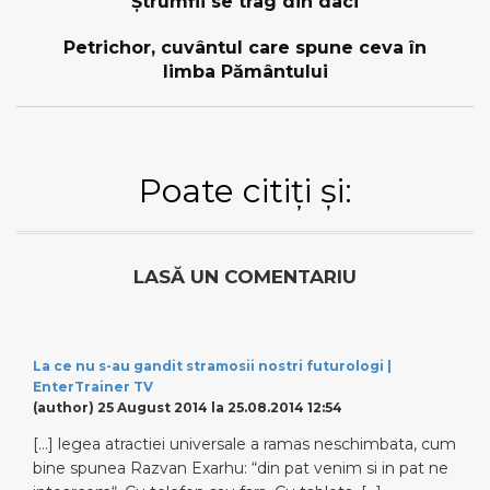
Ștrumfii se trag din daci
Petrichor, cuvântul care spune ceva în
limba Pământului
Poate citiți și:
LASĂ UN COMENTARIU
La ce nu s-au gandit stramosii nostri futurologi |
EnterTrainer TV
(author)
25 August 2014 la 25.08.2014 12:54
[…] legea atractiei universale a ramas neschimbata, cum
bine spunea Razvan Exarhu: “din pat venim si in pat ne