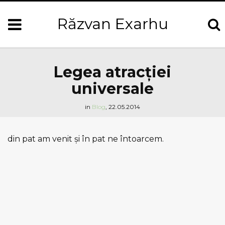
Răzvan Exarhu
Legea atracţiei
universale
in
Blog
,
22.05.2014
din pat am venit şi în pat ne întoarcem.