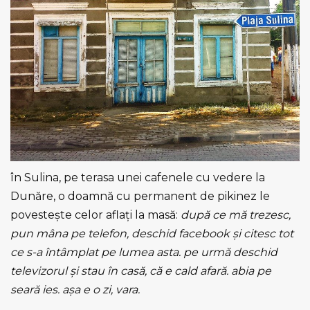
în Sulina, pe terasa unei cafenele cu vedere la
Dunăre, o doamnă cu permanent de pikinez le
povesteşte celor aflați la masă:
după ce mă trezesc,
pun mâna pe
telefon, deschid facebook şi citesc tot
ce s-a întâmplat pe lumea asta. pe urmă deschid
televizorul şi stau în casă, că e cald afară. abia pe
seară ies. aşa e o zi, vara.