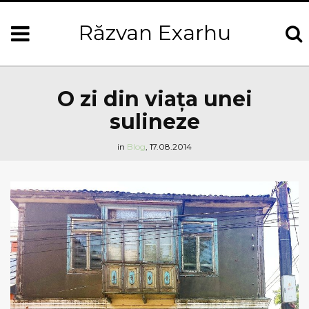
Răzvan Exarhu
O zi din viața unei
sulineze
in
Blog
,
17.08.2014