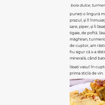
boia dulce, turmeri
puneţi o lingură ma
prazul, şi îl înmuia
sare, piper, şi îi 
tigaie, de poftă. l
măghiran, turmeric ş
de cuptor, am răstu
fiu sigur că s-a dis
minerală, când bate
lăsaţi vasul în cup
prima sticlă de vin.