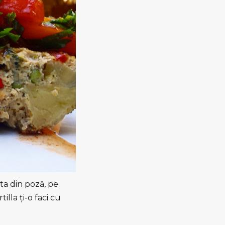
sta din poză, pe
tilla ţi-o faci cu