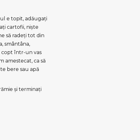
ul e topit, adăugaţi
i cartofii, nişte
e să radeţi tot din
za, smântâna,
e copt într-un vas
am amestecat, ca să
işte bere sau apă
ămie şi terminaţi