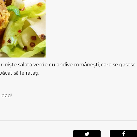
i nişte salată verde cu andive româneşti, care se găsesc
ăcat să le rataţi.
 daci!