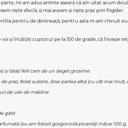
o parte, mi-am adus aminte aseară că am uitat acum două z
em nişte sfeclă, şi mai aveam şi nişte praz prin frigider.
ortilla pentru de dimineaţă, pentru asta m-am chinuit eu
e voi şi încălziţi cuptorul pe la 150 de grade, că începe re
ţi şi tăiaţi felii cam de un deget grosime.
 praz, feliat subţire, doar partea albă (cu cât mai mult, 
guri de ulei de măsline
e gătit
arfumată (eu am folosit gorgonzola picantă) măcar 100 g,