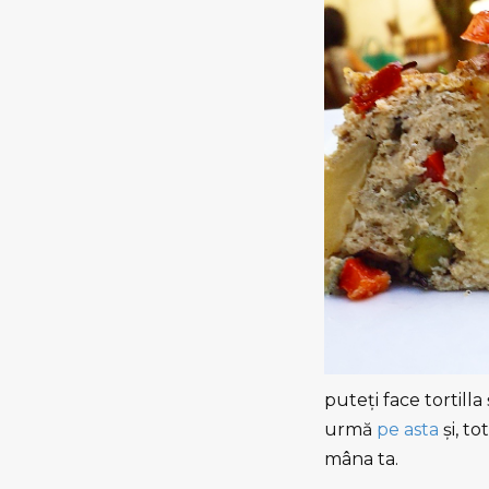
puteți face tortilla
urmă
pe asta
şi, to
mâna ta.