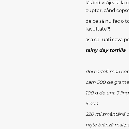
lăsând vrăjeala la 
cuptor, când copses
de ce să nu fac o t
facultate?!
aşa că luaţi ceva p
rainy day tortilla
doi cartofi mari cop
cam 500 de grame de
100 g de unt, 3 lin
5 ouă
220 ml smântână d
nişte brânză mai p