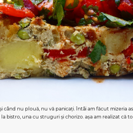
 şi când nu plouă, nu vă panicați. întâi am făcut mizeria a
t la bistro, una cu struguri şi chorizo. aşa am realizat că tor